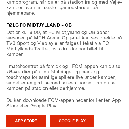
kampprogram, når du er på stadion fra og med Vejle-
kampen, som er næste ligamodstander på
hjemmebane.
FØLG FC MIDTJYLLAND – OB
Det er kl. 19.00, at FC Midtjylland og OB åbner
sæsonen på MCH Arena. Opgøret kan ses direkte på
TV3 Sport og Viaplay eller følges i tekst via FC
Midtjyllands Twitter, hvis du ikke har billet til
kampen.
I matchcentret på fcm.dk og i FCM-appen kan du se
xG-værdier på alle afslutninger og heat- og
touchmaps for samtlige spillere live under kampen,
så det er en god ‘second screen’ uanset, om du ser
kampen på stadion eller derhjemme.
Du kan downloade FCM-appen nedenfor i enten App
Store eller Google Play.
APP STORE
GOOGLE PLAY