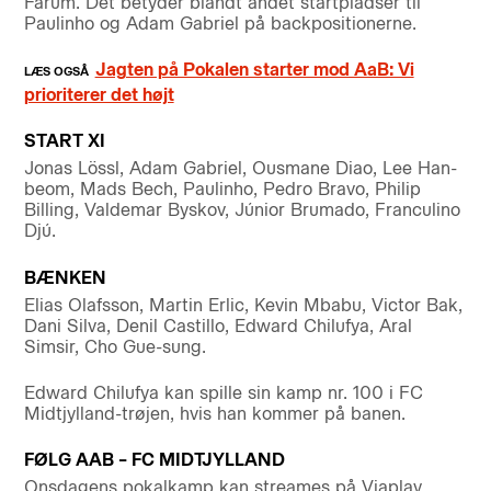
Farum. Det betyder blandt andet startpladser til
Paulinho og Adam Gabriel på backpositionerne.
Jagten på Pokalen starter mod AaB: Vi
prioriterer det højt
START XI
Jonas Lössl, Adam Gabriel, Ousmane Diao, Lee Han-
beom, Mads Bech, Paulinho, Pedro Bravo, Philip
Billing, Valdemar Byskov, Júnior Brumado, Franculino
Djú.
BÆNKEN
Elias Olafsson, Martin Erlic, Kevin Mbabu, Victor Bak,
Dani Silva, Denil Castillo, Edward Chilufya, Aral
Simsir, Cho Gue-sung.
Edward Chilufya kan spille sin kamp nr. 100 i FC
Midtjylland-trøjen, hvis han kommer på banen.
FØLG AAB – FC MIDTJYLLAND
Onsdagens pokalkamp kan streames på Viaplay