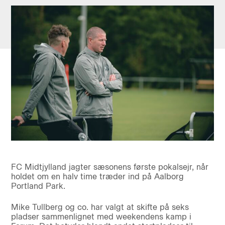
FC Midtjylland jagter sæsonens første pokalsejr, når
holdet om en halv time træder ind på Aalborg
Portland Park.
Mike Tullberg og co. har valgt at skifte på seks
pladser sammenlignet med weekendens kamp i