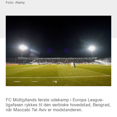
Foto: Alamy
FC Midtjyllands første udekamp i Europa League-
ligafasen rykkes til den serbiske hovedstad, Beograd,
når Maccabi Tel Aviv er modstanderen.