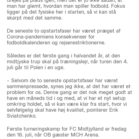
drejes på plads igen, men det er jo ikke sådan, at
man har glemt, hvordan man spiller fodbold. Fokus
ligger på det fysiske her i starten, så vi kan stå
skarpt med det samme.
De seneste to opstartsfaser har været præget af
Corona-pandemiens konsekvenser for
fodboldkalenderen og rejserestriktionerne.
Således er det første gang i halvandet år, at den
midtjyske trup skal på træningslejr, når turen den 4.
juli går til Polen i en uge.
– Selvom de to seneste opstartsfaser har været
sammenpressede, synes jeg ikke, at det har været et
problem for os. Denne gang er det nok meget godt at
have en måneds tid i og med, at vi har et nyt setup
omkring holdet, så vi kan være klar fra start, hvor vi
selvfølgelig skal have høj kvalitet, pointerer Erik
Sviatchenko.
Første turneringskamp for FC Midtjylland er fredag
den 16. juli, når OB gæster MCH Arena.