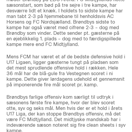
sæsonstart, som bød på tre sejre i tre kampe, har
desværre lidt et knæk. I holdets to sidste kampe har
man tabt 2-3 på hjemmebane til henholdsvis AC
Horsens og FC Nordsjælland. Brøndbys sidste to
kampe har også været med cifrene 2-3 – dog med
Brøndby som vinder. Dette sender pt. gæsterne på
en øjeblikkelig 1. plads – dog med to færdigspillede
kampe mere end FC Midtjylland.
Mens FCM har været et af de bedste defensive hold i
U17 Ligaen, ligger gæsterne tungt på pladsen som
det mest sprudlende offensive hold i rækken. Hele
36 mål har de blå-gule fra Vestegnen scoret i ni
kampe. Dette giver lørdagens udehold et gennemsnit
på imponerende fire mål scoret pr. kamp.
Brøndbys farlige offensiv kom særligt til udtryk i
sæsonens første fire kampe, hvor der blev scoret
otte, syv og seks mål. Men hvis der er et hold i årets
U17 Liga, der kan stoppe Brøndbys offensiv, må det
være FC Midtjylland. Det midtjyske mandskab har i
indeværende sæson noteret sig fire clean sheets i syv
kampe.