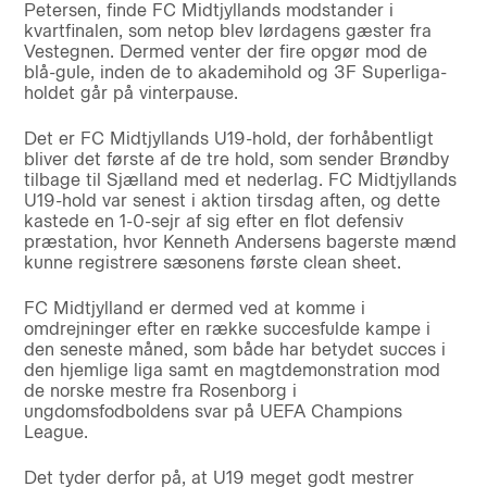
Petersen, finde FC Midtjyllands modstander i
kvartfinalen, som netop blev lørdagens gæster fra
Vestegnen. Dermed venter der fire opgør mod de
blå-gule, inden de to akademihold og 3F Superliga-
holdet går på vinterpause.
Det er FC Midtjyllands U19-hold, der forhåbentligt
bliver det første af de tre hold, som sender Brøndby
tilbage til Sjælland med et nederlag. FC Midtjyllands
U19-hold var senest i aktion tirsdag aften, og dette
kastede en 1-0-sejr af sig efter en flot defensiv
præstation, hvor Kenneth Andersens bagerste mænd
kunne registrere sæsonens første clean sheet.
FC Midtjylland er dermed ved at komme i
omdrejninger efter en række succesfulde kampe i
den seneste måned, som både har betydet succes i
den hjemlige liga samt en magtdemonstration mod
de norske mestre fra Rosenborg i
ungdomsfodboldens svar på UEFA Champions
League.
Det tyder derfor på, at U19 meget godt mestrer