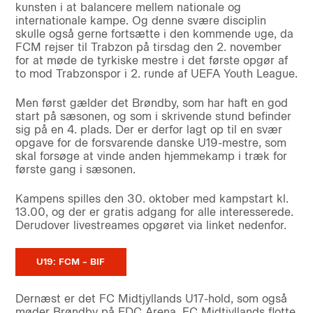
kunsten i at balancere mellem nationale og
internationale kampe. Og denne svære disciplin
skulle også gerne fortsætte i den kommende uge, da
FCM rejser til Trabzon på tirsdag den 2. november
for at møde de tyrkiske mestre i det første opgør af
to mod Trabzonspor i 2. runde af UEFA Youth League.
Men først gælder det Brøndby, som har haft en god
start på sæsonen, og som i skrivende stund befinder
sig på en 4. plads. Der er derfor lagt op til en svær
opgave for de forsvarende danske U19-mestre, som
skal forsøge at vinde anden hjemmekamp i træk for
første gang i sæsonen.
Kampens spilles den 30. oktober med kampstart kl.
13.00, og der er gratis adgang for alle interesserede.
Derudover livestreames opgøret via linket nedenfor.
U19: FCM – BIF
Dernæst er det FC Midtjyllands U17-hold, som også
møder Brøndby på EDC Arena. FC Midtjyllands flotte