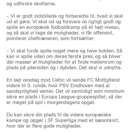
og udfordre skotterne.
– Vi er godt indstillede og forberedte til, hvad vi skal
ud at gøre. Vi skal ud og forsvare os rigtigt godt og
spille en europæisk fodboldkamp på et højt niveau,
og så skal vi tage de muligheder, vi får offensivt,
pointerer cheftræneren, som fortsætter:
– Vi skal turde spille noget mere og have bolden. Så
kan vi spille uden om deres første pres, og så bliver
der masser af muligheder for at finde mellemrum og
plads på ydersiden og i dybden. Det skal vi udnytte.
En sejr onsdag mod Celtic vil sende FC Midtjylland
videre til 3. runde, hvor PSV Eindhoven med al
sandsynlighed venter. Det vil samtidigt som minimum
sikre en plads i Europa League-gruppespillet, så der
er meget på spil i morgendagens opgør.
Du kan sikre din plads til de videre europæiske
kampe og opgør i 3F Superliga med et sæsonkort,
hvor der er flere gode muligheder.