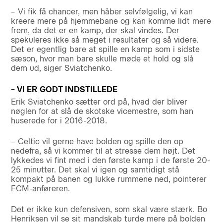
– Vi fik få chancer, men håber selvfølgelig, vi kan
kreere mere på hjemmebane og kan komme lidt mere
frem, da det er en kamp, der skal vindes. Der
spekuleres ikke så meget i resultater og så videre.
Det er egentlig bare at spille en kamp som i sidste
sæson, hvor man bare skulle møde et hold og slå
dem ud, siger Sviatchenko.
– VI ER GODT INDSTILLEDE
Erik Sviatchenko sætter ord på, hvad der bliver
nøglen for at slå de skotske vicemestre, som han
huserede for i 2016-2018.
– Celtic vil gerne have bolden og spille den op
nedefra, så vi kommer til at stresse dem højt. Det
lykkedes vi fint med i den første kamp i de første 20-
25 minutter. Det skal vi igen og samtidigt stå
kompakt på banen og lukke rummene ned, pointerer
FCM-anføreren.
Det er ikke kun defensiven, som skal være stærk. Bo
Henriksen vil se sit mandskab turde mere på bolden