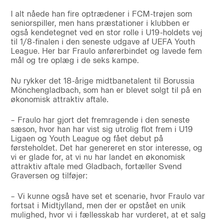
I alt nåede han fire optrædener i FCM-trøjen som
seniorspiller, men hans præstationer i klubben er
også kendetegnet ved en stor rolle i U19-holdets vej
til 1/8-finalen i den seneste udgave af UEFA Youth
League. Her bar Fraulo anførerbindet og lavede fem
mål og tre oplæg i de seks kampe.
Nu rykker det 18-årige midtbanetalent til Borussia
Mönchengladbach, som han er blevet solgt til på en
økonomisk attraktiv aftale.
– Fraulo har gjort det fremragende i den seneste
sæson, hvor han har vist sig utrolig flot frem i U19
Ligaen og Youth League og fået debut på
førsteholdet. Det har genereret en stor interesse, og
vi er glade for, at vi nu har landet en økonomisk
attraktiv aftale med Gladbach, fortæller Svend
Graversen og tilføjer:
– Vi kunne også have set et scenarie, hvor Fraulo var
fortsat i Midtjylland, men der er opstået en unik
mulighed, hvor vi i fællesskab har vurderet, at et salg