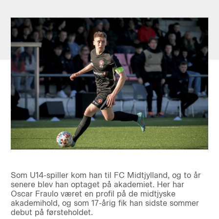
Som U14-spiller kom han til FC Midtjylland, og to år
senere blev han optaget på akademiet. Her har
Oscar Fraulo været en profil på de midtjyske
akademihold, og som 17-årig fik han sidste sommer
debut på førsteholdet.