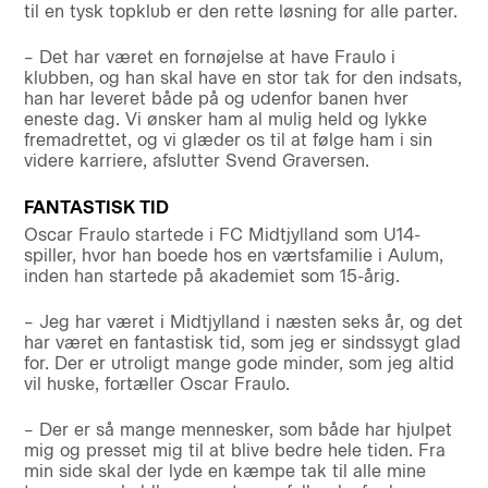
til en tysk topklub er den rette løsning for alle parter.
– Det har været en fornøjelse at have Fraulo i
klubben, og han skal have en stor tak for den indsats,
han har leveret både på og udenfor banen hver
eneste dag. Vi ønsker ham al mulig held og lykke
fremadrettet, og vi glæder os til at følge ham i sin
videre karriere, afslutter Svend Graversen.
FANTASTISK TID
Oscar Fraulo startede i FC Midtjylland som U14-
spiller, hvor han boede hos en værtsfamilie i Aulum,
inden han startede på akademiet som 15-årig.
– Jeg har været i Midtjylland i næsten seks år, og det
har været en fantastisk tid, som jeg er sindssygt glad
for. Der er utroligt mange gode minder, som jeg altid
vil huske, fortæller Oscar Fraulo.
– Der er så mange mennesker, som både har hjulpet
mig og presset mig til at blive bedre hele tiden. Fra
min side skal der lyde en kæmpe tak til alle mine