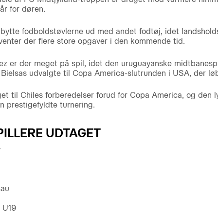
år for døren.
ytte fodboldstøvlerne ud med andet fodtøj, idet landsholdsf
venter der flere store opgaver i den kommende tid.
nez er der meget på spil, idet den uruguayanske midtbanesp
ielsas udvalgte til Copa America-slutrunden i USA, der løbe
t til Chiles forberedelser forud for Copa America, og den lyn
en prestigefyldte turnering.
ILLERE UDTAGET
y
sau
 U19