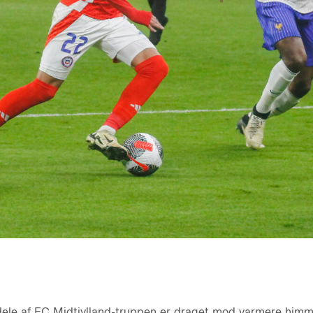
dele af FC Midtjylland-truppen er draget mod varmere himm