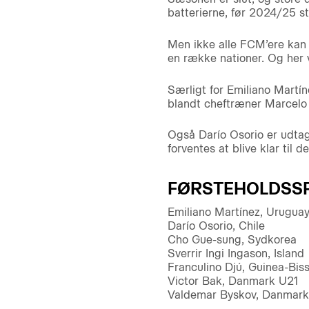
batterierne, før 2024/25 st
Men ikke alle FCM’ere kan b
en række nationer. Og her 
Særligt for Emiliano Martí
blandt cheftræner Marcelo B
Også Darío Osorio er udtage
forventes at blive klar til d
FØRSTEHOLDSSP
Emiliano Martínez, Urugua
Darío Osorio, Chile
Cho Gue-sung, Sydkorea
Sverrir Ingi Ingason, Island
Franculino Djú, Guinea-Bis
Victor Bak, Danmark U21
Valdemar Byskov, Danmark