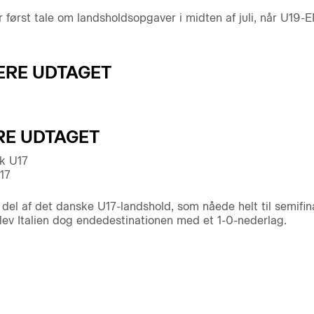
først tale om landsholdsopgaver i midten af juli, når U19-E
ERE UDTAGET
RE UDTAGET
k U17
17
del af det danske U17-landshold, som nåede helt til semifi
ev Italien dog endedestinationen med et 1-0-nederlag.