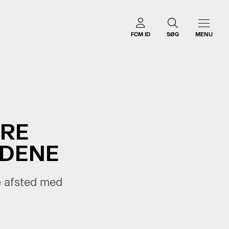
FCM ID
SØG
MENU
ERE
LDENE
e afsted med