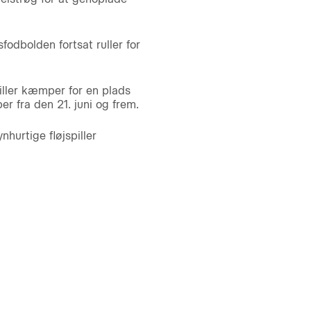
odbolden fortsat ruller for
iller kæmper for en plads
r fra den 21. juni og frem.
hurtige fløjspiller