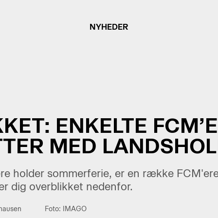
NYHEDER
KET: ENKELTE FCM’
TER MED LANDSHO
lere holder sommerferie, er en række FCM'er
er dig overblikket nedenfor.
thausen
Foto: IMAGO