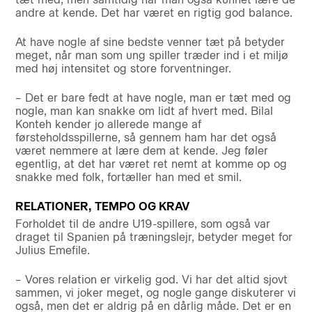
andre at kende. Det har været en rigtig god balance.
At have nogle af sine bedste venner tæt på betyder
meget, når man som ung spiller træder ind i et miljø
med høj intensitet og store forventninger.
– Det er bare fedt at have nogle, man er tæt med og
nogle, man kan snakke om lidt af hvert med. Bilal
Konteh kender jo allerede mange af
førsteholdsspillerne, så gennem ham har det også
været nemmere at lære dem at kende. Jeg føler
egentlig, at det har været ret nemt at komme op og
snakke med folk, fortæller han med et smil.
RELATIONER, TEMPO OG KRAV
Forholdet til de andre U19-spillere, som også var
draget til Spanien på træningslejr, betyder meget for
Julius Emefile.
– Vores relation er virkelig god. Vi har det altid sjovt
sammen, vi joker meget, og nogle gange diskuterer vi
også, men det er aldrig på en dårlig måde. Det er en