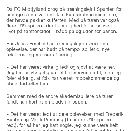
Da FC Midtjylland drog på træningslejr i Spanien for
ni dage siden, var det ikke kun førsteholdsspillere,
der havde pakket kufferten. Med på turen var også
flere U19-spillere, der fik mulighed for at snuse til
livet på førsteholdet – både på og uden for banen.
For Julius Emefile har træningslejren været en
oplevelse, der har budt på tempo, spilletid, nye
relationer og masser af læring.
– Det har været virkelig fedt og sjovt at være her.
Jeg har selvfølgelig været lidt nervøs op til, men jeg
føler virkelig, at folk har været imødekommende og
åbne, fortæller han.
Sammen med de andre akademispillere på turen
fandt han hurtigt en plads i gruppen.
– Det har været fedt at dele oplevelsen med Frederik
Bunten og Malik Pimpong (to andre U19-spillere,
red.), for så har jeg haft nogle, jeg kunne være helt
tæt med, men samtidig har man også kunnet lære de