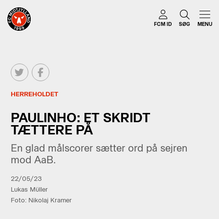
FCM ID
SØG
MENU
HERREHOLDET
PAULINHO: ET SKRIDT
TÆTTERE PÅ
En glad målscorer sætter ord på sejren
mod AaB.
22/05/23
Lukas Müller
Foto: Nikolaj Kramer