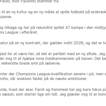
Paulo, hvor Paulinho stammer fra.
 til en ny kultur og en ny måde at spille fodbold på erobre
rpause.
ig tilbage og har på rekordtid spillet 57 kampe i den midtjys
s League i efteråret.
natur på en ny kontrakt, der gælder indtil 2026, og det er ha
 glad for at være her, så det er perfekt med en ny aftale. Jeg v
der mig til at hjælpe mine holdkammerater på banen. Det be
t velkendte brede smil på læberne.
ter der Champions League-kvalifikation senere i juli, men a
linho, når snakken falder på de næste ambitioner.
vide, hvad der sker. Først og fremmest har jeg bare fokus p
 sæson, som starter lige om lidt. Jeg glæder mig til at kom