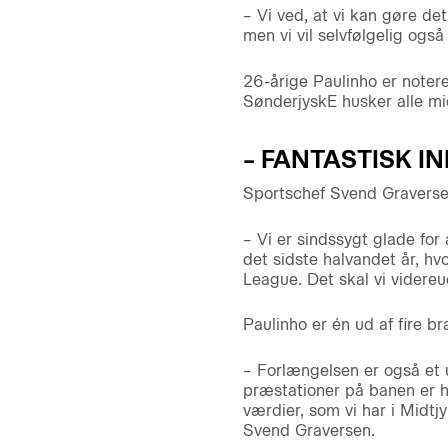
– Vi ved, at vi kan gøre de
men vi vil selvfølgelig også
26-årige Paulinho er noter
SønderjyskE husker alle mid
– FANTASTISK I
Sportschef Svend Graverse
– Vi er sindssygt glade for
det sidste halvandet år, h
League. Det skal vi videreu
Paulinho er én ud af fire br
– Forlængelsen er også et u
præstationer på banen er ha
værdier, som vi har i Midtjyl
Svend Graversen.