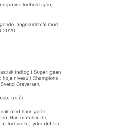
europæisk fodbold igen,
rrygende langskudsmål mod
 i 2020.
astisk indtog i Superligaen
et høje niveau i Champions
r Svend Graversen.
este tre år.
ke nok med hans gode
uppen. Han matcher de
 at fortsætte, lyder det fra