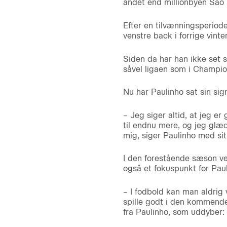
andet end millionbyen Sao 
Efter en tilvænningsperiode
venstre back i forrige vinte
Siden da har han ikke set s
såvel ligaen som i Champion
Nu har Paulinho sat sin sig
– Jeg siger altid, at jeg er
til endnu mere, og jeg glæ
mig, siger Paulinho med si
I den forestående sæson ven
også et fokuspunkt for Pau
– I fodbold kan man aldrig 
spille godt i den kommende
fra Paulinho, som uddyber: