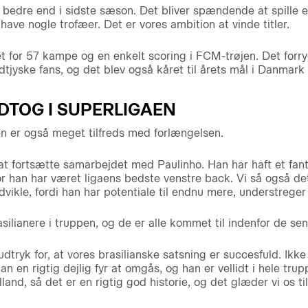
t bedre end i sidste sæson. Det bliver spændende at spille 
 have nogle trofæer. Det er vores ambition at vinde titler.
et for 57 kampe og en enkelt scoring i FCM-trøjen. Det fo
tjyske fans, og det blev også kåret til årets mål i Danmark
NDTOG I SUPERLIGAEN
n er også meget tilfreds med forlængelsen.
 at fortsætte samarbejdet med Paulinho. Han har haft et fant
vor han har været ligaens bedste venstre back. Vi så også d
dvikle, fordi han har potentiale til endnu mere, understrege
asilianere i truppen, og de er alle kommet til indenfor de sen
dtryk for, at vores brasilianske satsning er succesfuld. Ik
n en rigtig dejlig fyr at omgås, og han er vellidt i hele tr
land, så det er en rigtig god historie, og det glæder vi os til