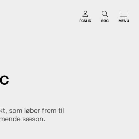
FCM ID
SØG
MENU
FC
t, som løber frem til
ommende sæson.