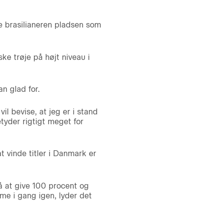
de brasilianeren pladsen som
ke trøje på højt niveau i
n glad for.
il bevise, at jeg er i stand
tyder rigtigt meget for
t vinde titler i Danmark er
å at give 100 procent og
me i gang igen, lyder det