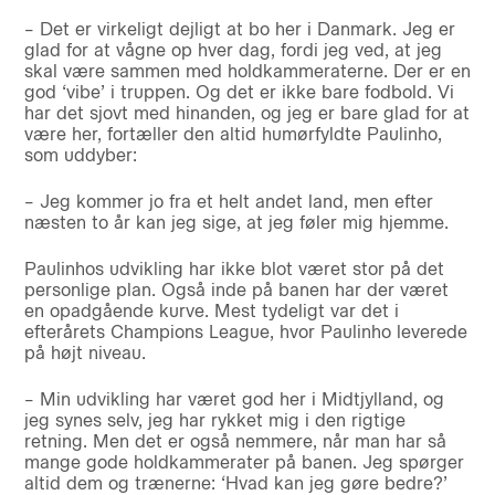
– Det er virkeligt dejligt at bo her i Danmark. Jeg er
glad for at vågne op hver dag, fordi jeg ved, at jeg
skal være sammen med holdkammeraterne. Der er en
god ‘vibe’ i truppen. Og det er ikke bare fodbold. Vi
har det sjovt med hinanden, og jeg er bare glad for at
være her, fortæller den altid humørfyldte Paulinho,
som uddyber:
– Jeg kommer jo fra et helt andet land, men efter
næsten to år kan jeg sige, at jeg føler mig hjemme.
Paulinhos udvikling har ikke blot været stor på det
personlige plan. Også inde på banen har der været
en opadgående kurve. Mest tydeligt var det i
efterårets Champions League, hvor Paulinho leverede
på højt niveau.
– Min udvikling har været god her i Midtjylland, og
jeg synes selv, jeg har rykket mig i den rigtige
retning. Men det er også nemmere, når man har så
mange gode holdkammerater på banen. Jeg spørger
altid dem og trænerne: ‘Hvad kan jeg gøre bedre?’