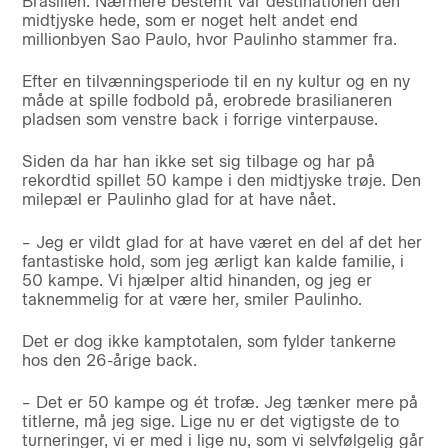
Brasilien. Nærmere bestemt var destinationen den
midtjyske hede, som er noget helt andet end
millionbyen Sao Paulo, hvor Paulinho stammer fra.
Efter en tilvænningsperiode til en ny kultur og en ny
måde at spille fodbold på, erobrede brasilianeren
pladsen som venstre back i forrige vinterpause.
Siden da har han ikke set sig tilbage og har på
rekordtid spillet 50 kampe i den midtjyske trøje. Den
milepæl er Paulinho glad for at have nået.
– Jeg er vildt glad for at have været en del af det her
fantastiske hold, som jeg ærligt kan kalde familie, i
50 kampe. Vi hjælper altid hinanden, og jeg er
taknemmelig for at være her, smiler Paulinho.
Det er dog ikke kamptotalen, som fylder tankerne
hos den 26-årige back.
– Det er 50 kampe og ét trofæ. Jeg tænker mere på
titlerne, må jeg sige. Lige nu er det vigtigste de to
turneringer, vi er med i lige nu, som vi selvfølgelig går