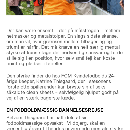
Der kan være ensomt – dér på målstregen – mellem
netmasker og metalstolper. En slags sidste skanse,
om man vil, hvor grænsen mellem tilbageslag og
triumf er hårfin. Det må kræve en helt særlig mental
styrke at kunne tage det nødvendige ansvar og turde
stille sig i en position, hvor selv små fejl kan koste
point og pladser i tabellen.
Den styrke finder du hos FCM Kvindefodbolds 24-
årige keeper, Katrine Thisgaard, der i sæsonens
første otte spillerunder kan bryste sig af seks
såkaldte clean sheets – selvfølgelig hjulpet godt på
vej af en stærk bagerste kæde.
EN FODBOLDMÆSSIG DANNELSESREJSE
Selvom Thisgaard har haft dele af sin
fodboldmæssige opvækst i Vildbjerg, skal en
væsentlig årsag til hendes nuværende mentale styrke