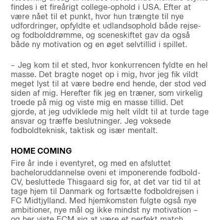
findes i et fireårigt college-ophold i USA. Efter at
være nået til et punkt, hvor hun trængte til nye
udfordringer, opfyldte et udlandsophold både rejse-
og fodbolddrømme, og sceneskiftet gav da også
både ny motivation og en øget selvtillid i spillet.
– Jeg kom til et sted, hvor konkurrencen fyldte en hel
masse. Det bragte noget op i mig, hvor jeg fik vildt
meget lyst til at være bedre end hende, der stod ved
siden af mig. Herefter fik jeg en træner, som virkelig
troede på mig og viste mig en masse tillid. Det
gjorde, at jeg udviklede mig helt vildt til at turde tage
ansvar og træffe beslutninger. Jeg voksede
fodboldteknisk, taktisk og især mentalt.
HOME COMING
Fire år inde i eventyret, og med en afsluttet
bacheloruddannelse oveni et imponerende fodbold-
CV, besluttede Thisgaard sig for, at det var tid til at
tage hjem til Danmark og fortsætte fodboldrejsen i
FC Midtjylland. Med hjemkomsten fulgte også nye
ambitioner, nye mål og ikke mindst ny motivation –
og her viste FCM sig at være et perfekt match.