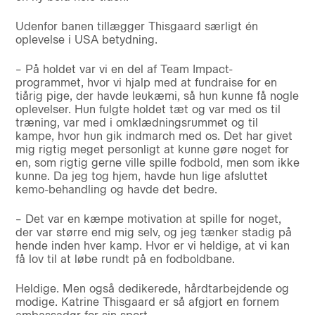
Udenfor banen tillægger Thisgaard særligt én
oplevelse i USA betydning.
– På holdet var vi en del af Team Impact-
programmet, hvor vi hjalp med at fundraise for en
tiårig pige, der havde leukæmi, så hun kunne få nogle
oplevelser. Hun fulgte holdet tæt og var med os til
træning, var med i omklædningsrummet og til
kampe, hvor hun gik indmarch med os. Det har givet
mig rigtig meget personligt at kunne gøre noget for
en, som rigtig gerne ville spille fodbold, men som ikke
kunne. Da jeg tog hjem, havde hun lige afsluttet
kemo-behandling og havde det bedre.
– Det var en kæmpe motivation at spille for noget,
der var større end mig selv, og jeg tænker stadig på
hende inden hver kamp. Hvor er vi heldige, at vi kan
få lov til at løbe rundt på en fodboldbane.
Heldige. Men også dedikerede, hårdtarbejdende og
modige. Katrine Thisgaard er så afgjort en fornem