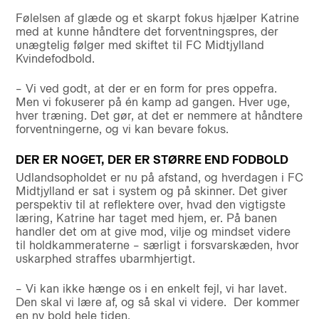
Følelsen af glæde og et skarpt fokus hjælper Katrine
med at kunne håndtere det forventningspres, der
unægtelig følger med skiftet til FC Midtjylland
Kvindefodbold.
– Vi ved godt, at der er en form for pres oppefra.
Men vi fokuserer på én kamp ad gangen. Hver uge,
hver træning. Det gør, at det er nemmere at håndtere
forventningerne, og vi kan bevare fokus.
DER ER NOGET, DER ER STØRRE END FODBOLD
Udlandsopholdet er nu på afstand, og hverdagen i FC
Midtjylland er sat i system og på skinner. Det giver
perspektiv til at reflektere over, hvad den vigtigste
læring, Katrine har taget med hjem, er. På banen
handler det om at give mod, vilje og mindset videre
til holdkammeraterne – særligt i forsvarskæden, hvor
uskarphed straffes ubarmhjertigt.
– Vi kan ikke hænge os i en enkelt fejl, vi har lavet.
Den skal vi lære af, og så skal vi videre. Der kommer
en ny bold hele tiden.