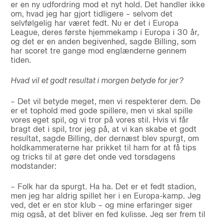
er en ny udfordring mod et nyt hold. Det handler ikke
om, hvad jeg har gjort tidligere – selvom det
selvfølgelig har været fedt. Nu er det i Europa
League, deres første hjemmekamp i Europa i 30 år,
og det er en anden begivenhed, sagde Billing, som
har scoret tre gange mod englænderne gennem
tiden.
Hvad vil et godt resultat i morgen betyde for jer?
– Det vil betyde meget, men vi respekterer dem. De
er et tophold med gode spillere, men vi skal spille
vores eget spil, og vi tror på vores stil. Hvis vi får
bragt det i spil, tror jeg på, at vi kan skabe et godt
resultat, sagde Billing, der dernæst blev spurgt, om
holdkammeraterne har prikket til ham for at få tips
og tricks til at gøre det onde ved torsdagens
modstander:
– Folk har da spurgt. Ha ha. Det er et fedt stadion,
men jeg har aldrig spillet her i en Europa-kamp. Jeg
ved, det er en stor klub – og mine erfaringer siger
mig også, at det bliver en fed kulisse. Jeg ser frem til