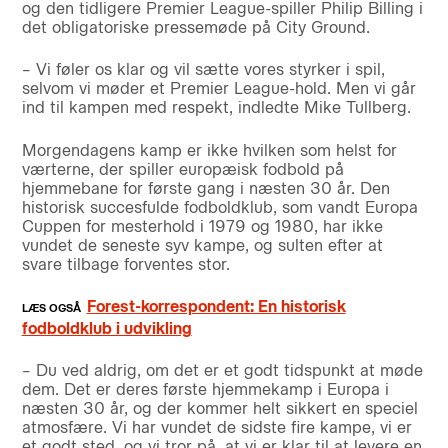
og den tidligere Premier League-spiller Philip Billing i
det obligatoriske pressemøde på City Ground.
– Vi føler os klar og vil sætte vores styrker i spil,
selvom vi møder et Premier League-hold. Men vi går
ind til kampen med respekt, indledte Mike Tullberg.
Morgendagens kamp er ikke hvilken som helst for
værterne, der spiller europæisk fodbold på
hjemmebane for første gang i næsten 30 år. Den
historisk succesfulde fodboldklub, som vandt Europa
Cuppen for mesterhold i 1979 og 1980, har ikke
vundet de seneste syv kampe, og sulten efter at
svare tilbage forventes stor.
Forest-korrespondent: En historisk
fodboldklub i udvikling
– Du ved aldrig, om det er et godt tidspunkt at møde
dem. Det er deres første hjemmekamp i Europa i
næsten 30 år, og der kommer helt sikkert en speciel
atmosfære. Vi har vundet de sidste fire kampe, vi er
et godt sted, og vi tror på, at vi er klar til at levere en