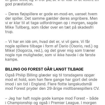
god præstation.
– Deres fløjspillere er gode en-mod-en, uanset hvem
der spiller. Det samme gælder deres angribere. Men
vi er klar til at tage udfordringen op i morgen, sagde
Mike Tullberg, som råder over en tæt på skadesfri
trup.
– Vi har en idé om, hvad det er, vi vil gøre. Vi får
nogle spillere tilbage i form af Dario (Osorio, red.) og
Mikel (Gogorza, red.), og det giver mig som træner
nogle nye muligheder, som vi ikke havde i de første
kampe.
BILLING OG FOREST GÅR LANGT TILBAGE
Også Philip Billing glæder sig til torsdagens opgør
mod et hold, som han flere gange har gjort det onde
imod i sin tid i England. Flere flotte langskudsmål
mod Forest pryder den 29-årige midtbanespillers CV.
– Jeg har haft nogle gode kampe mod Forest – både
i Championship og også i Premier League. I morgen