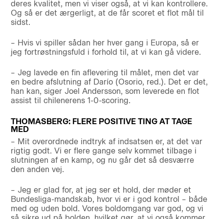
deres kvalitet, men vi viser også, at vi kan kontrollere.
Og så er det ærgerligt, at de får scoret et flot mål til
sidst.
– Hvis vi spiller sådan her hver gang i Europa, så er
jeg fortrøstningsfuld i forhold til, at vi kan gå videre.
– Jeg lavede en fin aflevering til målet, men det var
en bedre afslutning af Darío (Osorio, red.). Det er det,
han kan, siger Joel Andersson, som leverede en flot
assist til chilenerens 1-0-scoring.
THOMASBERG: FLERE POSITIVE TING AT TAGE
MED
– Mit overordnede indtryk af indsatsen er, at det var
rigtig godt. Vi er flere gange selv kommet tilbage i
slutningen af en kamp, og nu går det så desværre
den anden vej.
– Jeg er glad for, at jeg ser et hold, der møder et
Bundesliga-mandskab, hvor vi er i god kontrol – både
med og uden bold. Vores boldomgang var god, og vi
så sikre ud på bolden, hvilket gør, at vi også kommer