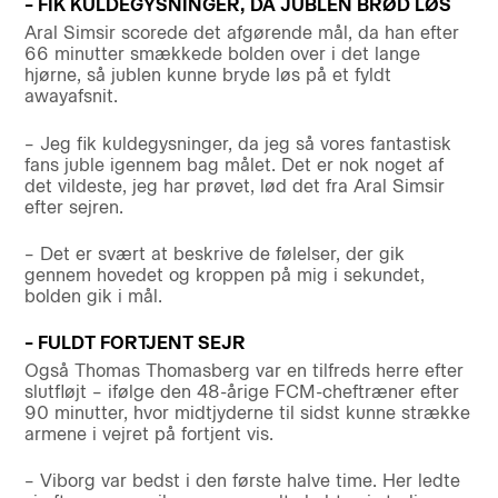
– FIK KULDEGYSNINGER, DA JUBLEN BRØD LØS
Aral Simsir scorede det afgørende mål, da han efter
66 minutter smækkede bolden over i det lange
hjørne, så jublen kunne bryde løs på et fyldt
awayafsnit.
– Jeg fik kuldegysninger, da jeg så vores fantastisk
fans juble igennem bag målet. Det er nok noget af
det vildeste, jeg har prøvet, lød det fra Aral Simsir
efter sejren.
– Det er svært at beskrive de følelser, der gik
gennem hovedet og kroppen på mig i sekundet,
bolden gik i mål.
– FULDT FORTJENT SEJR
Også Thomas Thomasberg var en tilfreds herre efter
slutfløjt – ifølge den 48-årige FCM-cheftræner efter
90 minutter, hvor midtjyderne til sidst kunne strække
armene i vejret på fortjent vis.
– Viborg var bedst i den første halve time. Her ledte