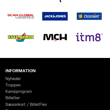
INFORMATION
Nyheder
Truppen
Kampprogram
Billetter
Sæsonkort / BilletFlex