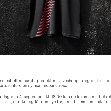
e mest efterspurgte produkter i Ulveshoppen, og derfor har
n præsentere en ny hjemmebanetrøje.
fredag den 4. september, kl. 18.00 kan du komme med til r
er ser, mærker og får den nye trøje med hjem i en unik frems