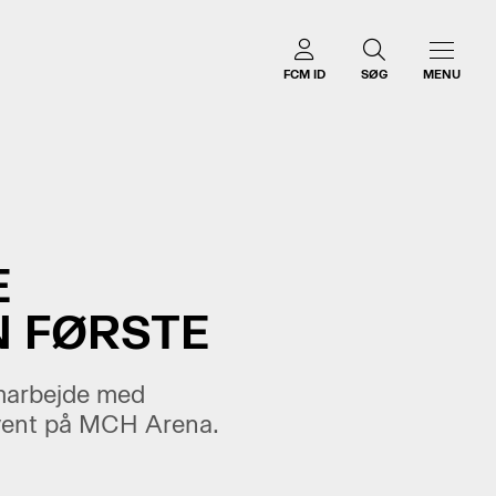
FCM ID
SØG
MENU
E
 FØRSTE
amarbejde med
 event på MCH Arena.