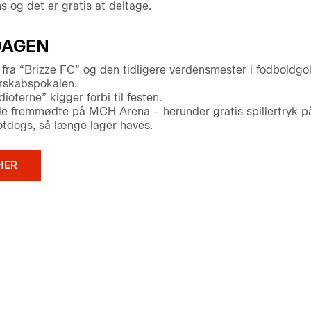
s og det er gratis at deltage.
DAGEN
fra “Brizze FC” og den tidligere verdensmester i fodboldgo
erskabspokalen.
oterne” kigger forbi til festen.
alle fremmødte på MCH Arena – herunder gratis spillertryk på
tdogs, så længe lager haves.
HER