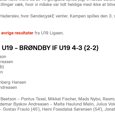
llinger væk, hvor vi måske var lidt heldige med ikke at blive
 Haderslev, hvor SønderjyskE venter. Kampen spilles den 3. 
 øvrige resultater
fra U19 Ligaen.
U19 – BRØNDBY IF U19 4-3 (2-2)
sson
dreasen
ål)
in
enberg Hansen
ndreasen
s Beetson – Pontus Texel, Mikkel Fischer, Mads Nybo, Rasmu
ldemar Byskov Andreasen – Malte Haulund Melin, Julius Vo
Gustav Fraulo (45′), Heini Fossdalsá Sørensen (54′), Jonat