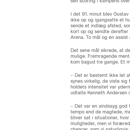
sen scoring i kampens over
I det 91. minut blev Gusta
ikke op og igangsatte et h
sende et indlæg afsted, so
kort op og sendte derefter 
Arena. To mål og en assist
Det sene mål sikrede, at de
mulige. Fremragende mental
kom bagud tre gange. Et m
– Det er bestemt ikke let a
synes virkelig, de viste si
holdets intensitet var yderm
udtalte Kenneth Andersen o
– Det var en sindssyg god 
tempo end de magtede, men d
bliver sat i situationer, hv
muligheder, men vi foræred
chancer, som vi naturligvis