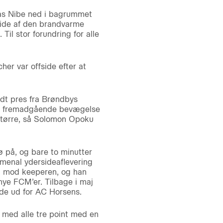
reas Nibe ned i bagrummet
side af den brandvarme
Til stor forundring for alle
er var offside efter at
odt pres fra Brøndbys
og fremadgående bevægelse
 større, så Solomon Opoku
 på, og bare to minutter
menal ydersideaflevering
em mod keeperen, og han
ye FCM’er. Tilbage i maj
de ud for AC Horsens.
 med alle tre point med en