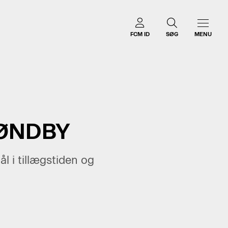
FCM ID
SØG
MENU
RØNDBY
 i tillægstiden og