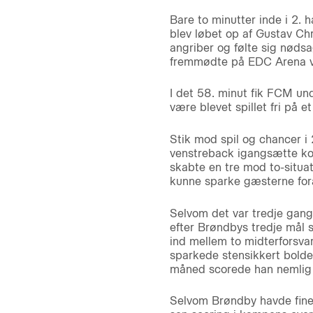
Bare to minutter inde i 2.
blev løbet op af Gustav Ch
angriber og følte sig nødsag
fremmødte på EDC Arena vi
I det 58. minut fik FCM und
være blevet spillet fri på e
Stik mod spil og chancer i 
venstreback igangsætte ko
skabte en tre mod to-situa
kunne sparke gæsterne for
Selvom det var tredje gang
efter Brøndbys tredje mål 
ind mellem to midterforsva
sparkede stensikkert bolde
måned scorede han nemlig 
Selvom Brøndby havde fine 