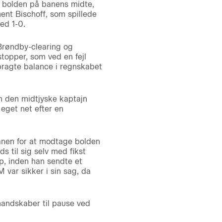
 bolden på banens midte,
ment Bischoff, som spillede
ed 1-0.
 Brøndby-clearing og
topper, som ved en fejl
bragte balance i regnskabet
an den midtjyske kaptajn
eget net efter en
anen for at modtage bolden
 til sig selv med fikst
ap, inden han sendte et
 var sikker i sin sag, da
mandskaber til pause ved