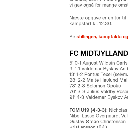
vi gav også for mange omsti
Næste opgave er en tur til
kampstart kl. 12.30.
Se
stillingen, kampfakta og
FC MIDTJYLLAND 
5′ 0-1 August Wilquin Carl
9′ 1-1 Valdemar Byskov An
13′ 1-2 Pontus Texel (selvm
28′ 2-2 Malte Haulund Mel
73′ 2-3 Solomon Opoku
76′ 3-3 Julius Voldby Ros
91′ 4-3 Valdemar Byskov A
FCM U19 (4-3-3)
: Nichola
Nibe, Lasse Overgaard, Va
Gustav Ørsøe Christensen – 
Kristjansson (84′).