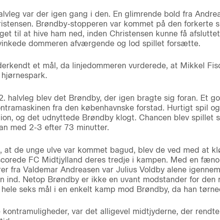
 halvleg var der igen gang i den. En glimrende bold fra And
ristensen. Brøndby-stopperen var kommet på den forkerte 
et til at hive ham ned, inden Christensen kunne få afsluttet. 
nkede dommeren afværgende og lod spillet forsætte.
erkendt et mål, da linjedommeren vurderede, at Mikkel Fisch
t hjørnespark.
2. halvleg blev det Brøndby, der igen bragte sig foran. Et g
ntramaskinen fra den københavnske forstad. Hurtigt spil 
tion, og det udnyttede Brøndby klogt. Chancen blev spillet
an med 2-3 efter 73 minutter.
, at de unge ulve var kommet bagud, blev de ved med at klø
scorede FC Midtjylland deres tredje i kampen. Med en fæno
rer fra Valdemar Andreasen var Julius Voldby alene igenn
n ind. Netop Brøndby er ikke en uvant modstander for den n
hele seks mål i en enkelt kamp mod Brøndby, da han tørne
kontramuligheder, var det alligevel midtjyderne, der rendte