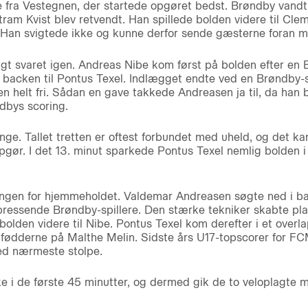
 fra Vestegnen, der startede opgøret bedst. Brøndby vandt
rtram Kvist blev retvendt. Han spillede bolden videre til Cle
t. Han svigtede ikke og kunne derfor sende gæsterne foran m
tigt svaret igen. Andreas Nibe kom først på bolden efter en
å backen til Pontus Texel. Indlægget endte ved en Brøndby-s
n helt fri. Sådan en gave takkede Andreasen ja til, da han 
ndbys scoring.
ge. Tallet tretten er oftest forbundet med uheld, og det k
gør. I det 13. minut sparkede Pontus Texel nemlig bolden i 
ningen for hjemmeholdet. Valdemar Andreasen søgte ned i b
pressende Brøndby-spillere. Den stærke tekniker skabte plads
bolden videre til Nibe. Pontus Texel kom derefter i et overl
fødderne på Malthe Melin. Sidste års U17-topscorer for FCM
ed nærmeste stolpe.
ke i de første 45 minutter, og dermed gik de to veloplagte 