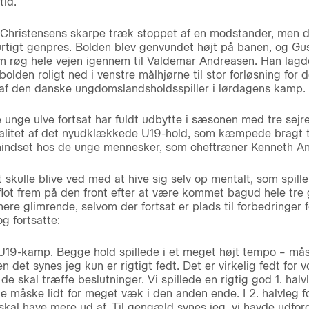
tid.
v Christensens skarpe træk stoppet af en modstander, men d
urtigt genpres. Bolden blev genvundet højt på banen, og Gu
m røg hele vejen igennem til Valdemar Andreasen. Han lagde
bolden roligt ned i venstre målhjørne til stor forløsning f
 af den danske ungdomslandsholdsspiller i lørdagens kamp.
 unge ulve fortsat har fuldt udbytte i sæsonen med tre sejr
itet af det nyudklækkede U19-hold, som kæmpede bragt til 
indset hos de unge mennesker, som cheftræner Kenneth Ande
t skulle blive ved med at hive sig selv op mentalt, som spil
g flot frem på den front efter at være kommet bagud hele tr
ere glimrende, selvom der fortsat er plads til forbedringer f
g fortsatte:
U19-kamp. Begge hold spillede i et meget højt tempo – måsk
et synes jeg kun er rigtigt fedt. Det er virkelig fedt for vo
or de skal træffe beslutninger. Vi spillede en rigtig god 1. ha
e måske lidt for meget væk i den anden ende. I 2. halvleg f
 skal have mere ud af. Til gengæld synes jeg, vi havde udfo