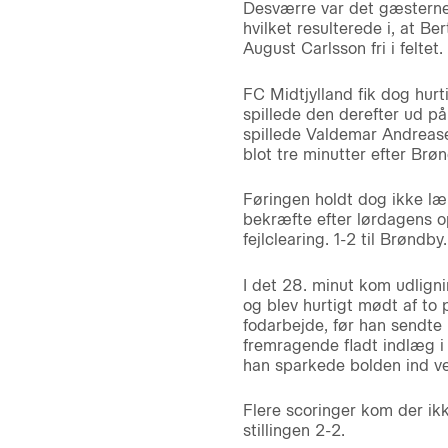
Desværre var det gæsterne
hvilket resulterede i, at Be
August Carlsson fri i felte
FC Midtjylland fik dog hur
spillede den derefter ud p
spillede Valdemar Andrease
blot tre minutter efter Brø
Føringen holdt dog ikke læn
bekræfte efter lørdagens op
fejlclearing. 1-2 til Brøndby.
I det 28. minut kom udlig
og blev hurtigt mødt af to 
fodarbejde, før han sendte 
fremragende fladt indlæg i 
han sparkede bolden ind v
Flere scoringer kom der ik
stillingen 2-2.