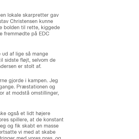
en lokale skarpretter gav
stav Christensen kunne
 bolden til rette, kiggede
or de fremmødte på EDC
e ud af lige så mange
sidste fløjt, selvom de
rsen er stolt af.
lerne gjorde i kampen. Jeg
e gange. Præstationen og
or at modstå omstillinger,
e også et lidt højere
res spillere, at de konstant
lvleg og fik skabt en masse
ortsatte vi med at skabe
rdringer med vores pres, og