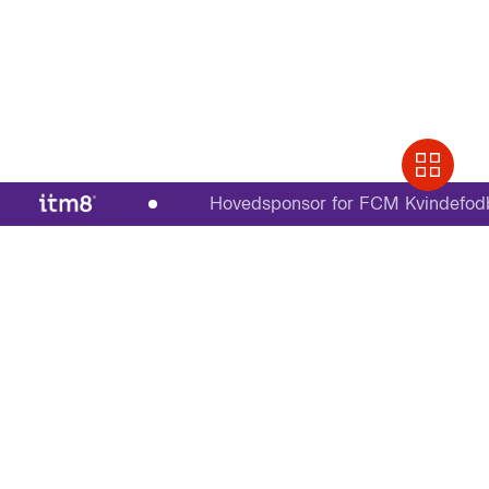
Hovedsponsor for FCM Kvindefodbold