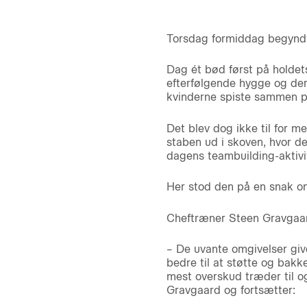
Torsdag formiddag begyndte
Dag ét bød først på holdet
efterfølgende hygge og de
kvinderne spiste sammen på
Det blev dog ikke til for m
staben ud i skoven, hvor de
dagens teambuilding-aktivit
Her stod den på en snak om
Cheftræner Steen Gravgaard
– De uvante omgivelser giv
bedre til at støtte og bakke
mest overskud træder til og
Gravgaard og fortsætter: