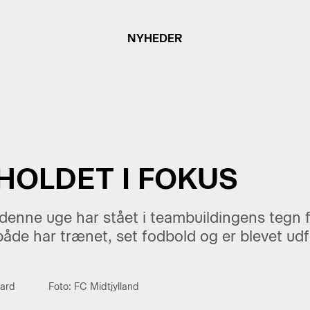
NYHEDER
OLDET I FOKUS
denne uge har stået i teambuildingens tegn f
åde har trænet, set fodbold og er blevet udfo
aard
Foto: FC Midtjylland