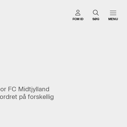
FCM ID
SØG
MENU
or FC Midtjylland
rdret på forskellig