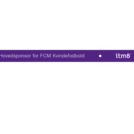
dsponsor for FCM Kvindefodbold