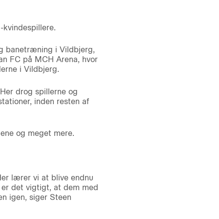
kvindespillere.
 banetræning i Vildbjerg,
ian FC på MCH Arena, hvor
rne i Vildbjerg.
 Her drog spillerne og
tationer, inden resten af
jnene og meget mere.
r lærer vi at blive endnu
r er det vigtigt, at dem med
en igen, siger Steen