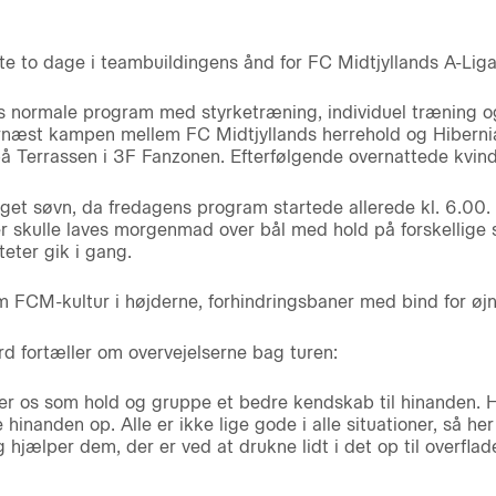
 to dage i teambuildingens ånd for FC Midtjyllands A-Liga-
s normale program med styrketræning, individuel træning og
rnæst kampen mellem FC Midtjyllands herrehold og Hibern
 Terrassen i 3F Fanzonen. Efterfølgende overnattede kvinde
eget søvn, da fredagens program startede allerede kl. 6.00.
r skulle laves morgenmad over bål med hold på forskellige s
eter gik i gang.
 FCM-kultur i højderne, forhindringsbaner med bind for ø
 fortæller om overvejelserne bag turen:
er os som hold og gruppe et bedre kendskab til hinanden. He
 hinanden op. Alle er ikke lige gode i alle situationer, så he
 hjælper dem, der er ved at drukne lidt i det op til overflad