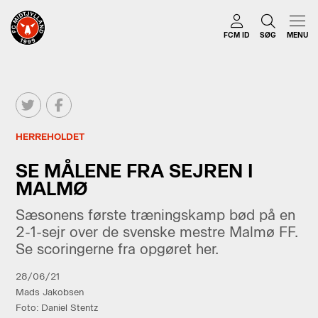
FCM ID
SØG
MENU
HERREHOLDET
SE MÅLENE FRA SEJREN I
MALMØ
Sæsonens første træningskamp bød på en
2-1-sejr over de svenske mestre Malmø FF.
Se scoringerne fra opgøret her.
28/06/21
Mads Jakobsen
Foto: Daniel Stentz