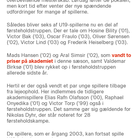
overbevisende mesterskab. Lørdag løfter de pokalen,
men kort tid efter venter der nye spændende
udfordringer for mange af spillerne.
Således bliver seks af U19-spillerne nu en del af
førsteholdstruppen. Der er tale om Hosine Bility (’01),
Victor Bak (’03), Oscar Fraulo (’03), Oliver Sørensen
(’02), Victor Lind (’03) og Frederik Heiselberg (’03).
Mads Hansen (’02) og Aral Simsir (’02), som
vandt to
priser på akademiet
i denne sæson, samt Valdemar
Birksø (’01) blev rykket op i førsteholdstruppen
allerede sidste år.
Hertil er der også vendt et par unge spillere tilbage
fra lejeophold. Her indlemmes de tidligere
akademispillere Elias Rafn Olafsson (’00), Raphael
Onyedika (’01) og Victor Torp (’99) også i
førsteholdstruppen. Det samme gør sig gældende for
Nikolas Dyhr, der står noteret for 28
førsteholdskampe.
De spillere, som er årgang 2003, kan fortsat spille