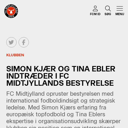
FCM ID
SØG
MENU
KLUBBEN
SIMON KJÆR OG TINA EBLER
INDTRÆDER I FC
MIDTJYLLANDS BESTYRELSE
FC Midtjylland opruster bestyrelsen med
international fodboldindsigt og strategisk
ledelse. Med Simon Kjærs erfaring fra
europæisk topfodbold og Tina Eblers
ekspertise i organisationsudvikling skærper
klubben sin position som en international