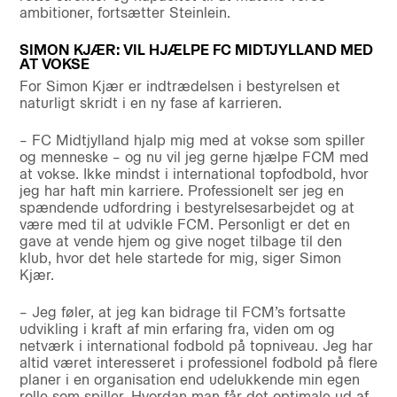
ambitioner, fortsætter Steinlein.
SIMON KJÆR: VIL HJÆLPE FC MIDTJYLLAND MED
AT VOKSE
For Simon Kjær er indtrædelsen i bestyrelsen et
naturligt skridt i en ny fase af karrieren.
– FC Midtjylland hjalp mig med at vokse som spiller
og menneske – og nu vil jeg gerne hjælpe FCM med
at vokse. Ikke mindst i international topfodbold, hvor
jeg har haft min karriere. Professionelt ser jeg en
spændende udfordring i bestyrelsesarbejdet og at
være med til at udvikle FCM. Personligt er det en
gave at vende hjem og give noget tilbage til den
klub, hvor det hele startede for mig, siger Simon
Kjær.
– Jeg føler, at jeg kan bidrage til FCM’s fortsatte
udvikling i kraft af min erfaring fra, viden om og
netværk i international fodbold på topniveau. Jeg har
altid været interesseret i professionel fodbold på flere
planer i en organisation end udelukkende min egen
rolle som spiller. Hvordan man får det optimale ud af