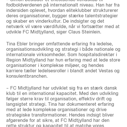
fodboldverdenen på internationalt niveau. Han har fra
indersiden oplevet, hvordan eliteklubber strukturerer
deres organisationer, bygger stærke talentstrategier
og skaber en vinderkultur. De indsigter og det
netværk vil være værdifulde, når vi fortsætter med at
udvikle FC Midtjylland, siger Claus Steinlein.
Tina Ebler bringer omfattende erfaring fra ledelse,
organisationsudvikling og strategi i både nationale og
internationale virksomheder. Som hospitalsdirektør i
Region Midtjylland har hun erfaring med at lede store
organisationer i komplekse miljøer, og hendes
karriere tæller ledelsesroller i blandt andet Vestas og
konsulentbranchen.
– FC Midtjylland har udviklet sig fra en stærk dansk
klub til en international kapacitet. Med den udvikling
følger større krav til organisation, effektiv drift og
langsigtet strategi. Tina har dokumenteret erfaring
med at lede komplekse organisationer og drive
strategiske transformationer. Hendes indsigt bliver
afgørende for at sikre, at FC Midtjylland har den
rette struktur og kapacitet til at matche vores