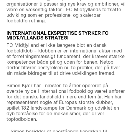
organisationer tilpasser sig nye krav og ambitioner, vil
være en væsentlig faktor i FC Midtjyllands fortsatte
udvikling som en professionel og skalerbar
fodboldforretning.
INTERNATIONAL EKSPERTISE STYRKER FC
MIDTJYLLANDS STRATEGI
FC Midtjylland er ikke længere blot en dansk
fodboldklub – klubben er en international aktør med
et forretningsmæssigt fundament, der kræver stærke
kompetencer både på og uden for banen. Netop
derfor tilfører bestyrelsen nu to profiler, der på hver
sin måde bidrager til at drive udviklingen fremad.
Simon Kjær har i næsten to årtier opereret på
øverste hylde i international fodbold og været anfører
for det danske landshold i mere end fem år. Han har
repræsenteret nogle af Europas største klubber,
spillet 132 landskampe for Danmark og udviklet en
dyb forståelse for de mekanismer, der driver
topfodbolden.
– Simon besidder et enestående kendskab til