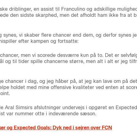
ske driblinger, en assist til Franculino og adskillige muligh
de den sidste skarphed, men det afholdt ham ikke fra at bl
eg synes, vi skaber flere chancer end dem, og derfor synes jeg,
spiller efter kampen og fortsatte:
chancer, men vi scorede desværre kun på to. Det er selvfølge
og til tider spille chancerne større, men alt i alt er jeg ti
e chancer i dag, og jeg håber på, at jeg kan lave om på det
jælpe holdet med mine offensive kvaliteter ved enten at scor
oint.
e Aral Simsirs afslutninger undervejs i opgøret en Expected 
sist var nummer otte i indeværende sæson.
kker og Expected Goals: Dyk ned i sejren over FCN