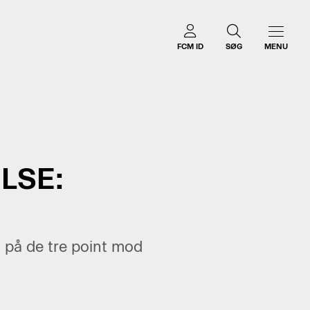
FCM ID
SØG
MENU
LSE:
 på de tre point mod