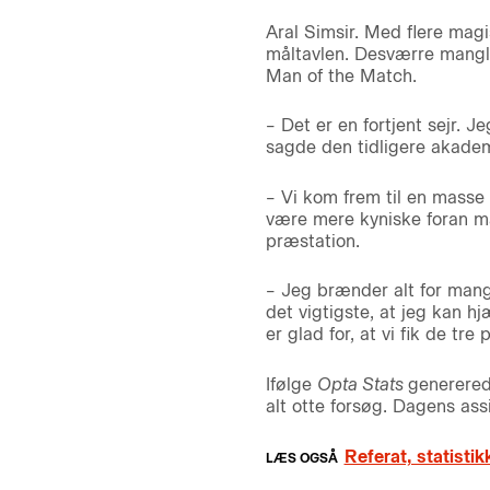
Aral Simsir. Med flere magi
måltavlen. Desværre mangle
Man of the Match.
– Det er en fortjent sejr. J
sagde den tidligere akademi
– Vi kom frem til en masse 
være mere kyniske foran mål 
præstation.
– Jeg brænder alt for mang
det vigtigste, at jeg kan h
er glad for, at vi fik de tre p
Ifølge
Opta Stats
generered
alt otte forsøg. Dagens as
Referat, statisti