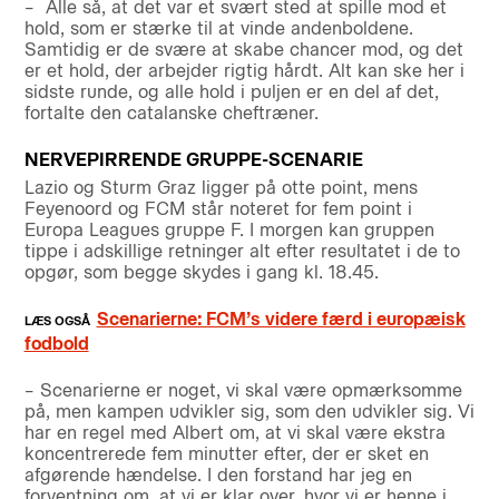
– Alle så, at det var et svært sted at spille mod et
hold, som er stærke til at vinde andenboldene.
Samtidig er de svære at skabe chancer mod, og det
er et hold, der arbejder rigtig hårdt. Alt kan ske her i
sidste runde, og alle hold i puljen er en del af det,
fortalte den catalanske cheftræner.
NERVEPIRRENDE GRUPPE-SCENARIE
Lazio og Sturm Graz ligger på otte point, mens
Feyenoord og FCM står noteret for fem point i
Europa Leagues gruppe F. I morgen kan gruppen
tippe i adskillige retninger alt efter resultatet i de to
opgør, som begge skydes i gang kl. 18.45.
Scenarierne: FCM’s videre færd i europæisk
fodbold
– Scenarierne er noget, vi skal være opmærksomme
på, men kampen udvikler sig, som den udvikler sig. Vi
har en regel med Albert om, at vi skal være ekstra
koncentrerede fem minutter efter, der er sket en
afgørende hændelse. I den forstand har jeg en
forventning om, at vi er klar over, hvor vi er henne i