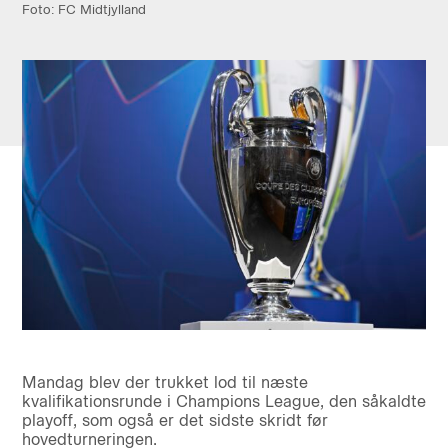
Foto: FC Midtjylland
Mandag blev der trukket lod til næste
kvalifikationsrunde i Champions League, den såkaldte
playoff, som også er det sidste skridt før
hovedturneringen.