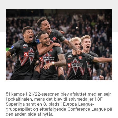
51 kampe i 21/22-sæsonen blev afsluttet med en sejr
i pokalfinalen, mens det blev til sølvmedaljer i 3F
Superliga samt en 3. plads i Europa League-
gruppespillet og efterfølgende Conference League på
den anden side af nytår.