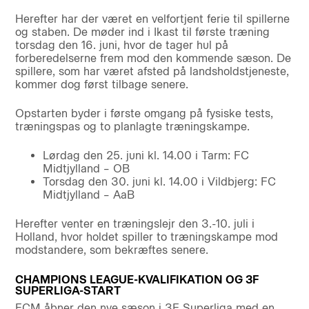
Herefter har der været en velfortjent ferie til spillerne
og staben. De møder ind i Ikast til første træning
torsdag den 16. juni, hvor de tager hul på
forberedelserne frem mod den kommende sæson. De
spillere, som har været afsted på landsholdstjeneste,
kommer dog først tilbage senere.
Opstarten byder i første omgang på fysiske tests,
træningspas og to planlagte træningskampe.
Lørdag den 25. juni kl. 14.00 i Tarm: FC
Midtjylland – OB
Torsdag den 30. juni kl. 14.00 i Vildbjerg: FC
Midtjylland – AaB
Herefter venter en træningslejr den 3.-10. juli i
Holland, hvor holdet spiller to træningskampe mod
modstandere, som bekræftes senere.
CHAMPIONS LEAGUE-KVALIFIKATION OG 3F
SUPERLIGA-START
FCM åbner den nye sæson i 3F Superliga med en