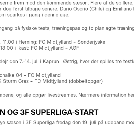
lserne frem mod den kommende sæson. Flere af de spillere,
 dog først tilbage senere. Dario Osorio (Chile) og Emiliano
om sparkes i gang i denne uge.
mgang på fysiske tests, træningspas og to planlagte træni
. 11.00 i Herning: FC Midtjylland – Sønderjyske
. 13.00 i Ikast: FC Midtjylland – AGF
ejr den 7.-14. juli i Kaprun i Østrig, hvor der spilles tre tes
Schalke 04 – FC Midtjylland
SK Sturm Graz – FC Midtjylland (dobbeltopgør)
ampene, og alle opgør livestreames. Nærmere information he
ON OG 3F SUPERLIGA-START
ye sæson i 3F Superliga fredag den 19. juli på udebane mo