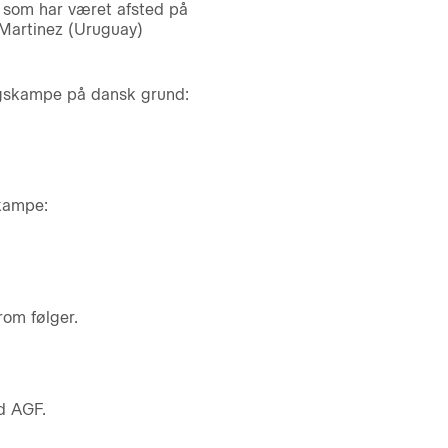
 som har været afsted på
 Martinez (Uruguay)
ngskampe på dansk grund:
tkampe:
rom følger.
d AGF.