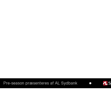
season præsenteres af AL Sydbank