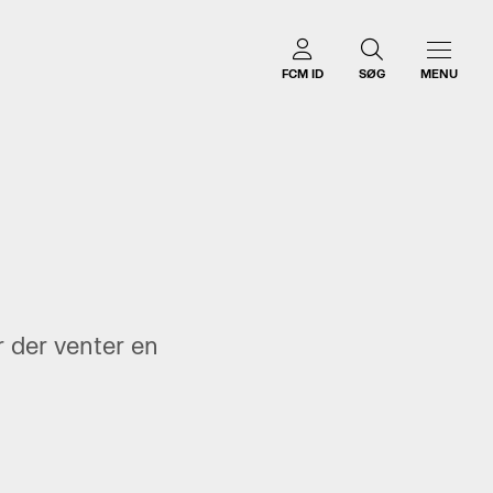
FCM ID
SØG
MENU
r der venter en