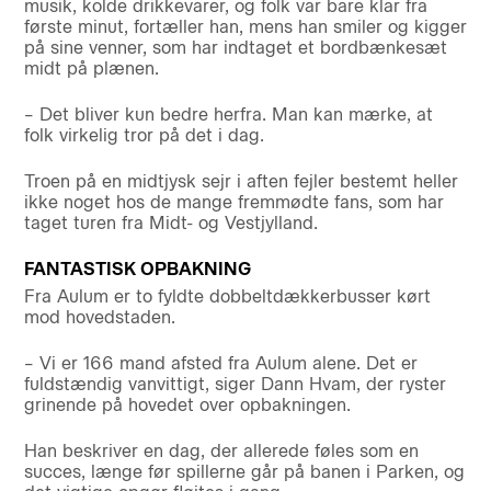
musik, kolde drikkevarer, og folk var bare klar fra
første minut, fortæller han, mens han smiler og kigger
på sine venner, som har indtaget et bordbænkesæt
midt på plænen.
– Det bliver kun bedre herfra. Man kan mærke, at
folk virkelig tror på det i dag.
Troen på en midtjysk sejr i aften fejler bestemt heller
ikke noget hos de mange fremmødte fans, som har
taget turen fra Midt- og Vestjylland.
FANTASTISK OPBAKNING
Fra Aulum er to fyldte dobbeltdækkerbusser kørt
mod hovedstaden.
– Vi er 166 mand afsted fra Aulum alene. Det er
fuldstændig vanvittigt, siger Dann Hvam, der ryster
grinende på hovedet over opbakningen.
Han beskriver en dag, der allerede føles som en
succes, længe før spillerne går på banen i Parken, og