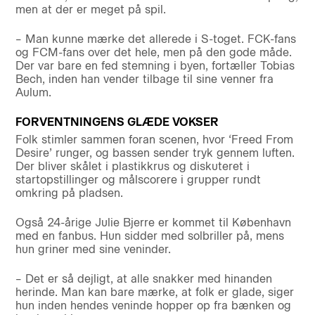
men at der er meget på spil.
– Man kunne mærke det allerede i S-toget. FCK-fans
og FCM-fans over det hele, men på den gode måde.
Der var bare en fed stemning i byen, fortæller Tobias
Bech, inden han vender tilbage til sine venner fra
Aulum.
FORVENTNINGENS GLÆDE VOKSER
Folk stimler sammen foran scenen, hvor ‘Freed From
Desire’ runger, og bassen sender tryk gennem luften.
Der bliver skålet i plastikkrus og diskuteret i
startopstillinger og målscorere i grupper rundt
omkring på pladsen.
Også 24-årige Julie Bjerre er kommet til København
med en fanbus. Hun sidder med solbriller på, mens
hun griner med sine veninder.
– Det er så dejligt, at alle snakker med hinanden
herinde. Man kan bare mærke, at folk er glade, siger
hun inden hendes veninde hopper op fra bænken og