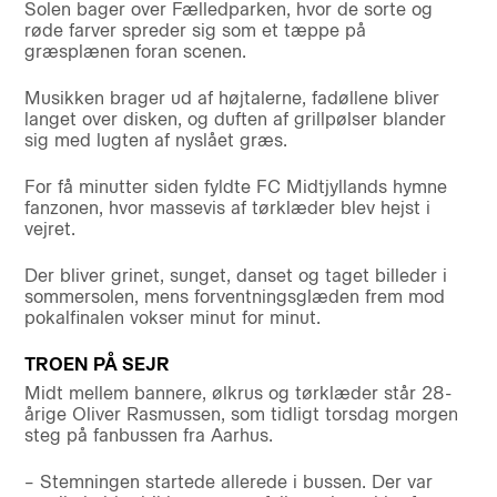
Solen bager over Fælledparken, hvor de sorte og
røde farver spreder sig som et tæppe på
græsplænen foran scenen.
Musikken brager ud af højtalerne, fadøllene bliver
langet over disken, og duften af grillpølser blander
sig med lugten af nyslået græs.
For få minutter siden fyldte FC Midtjyllands hymne
fanzonen, hvor massevis af tørklæder blev hejst i
vejret.
Der bliver grinet, sunget, danset og taget billeder i
sommersolen, mens forventningsglæden frem mod
pokalfinalen vokser minut for minut.
TROEN PÅ SEJR
Midt mellem bannere, ølkrus og tørklæder står 28-
årige Oliver Rasmussen, som tidligt torsdag morgen
steg på fanbussen fra Aarhus.
– Stemningen startede allerede i bussen. Der var