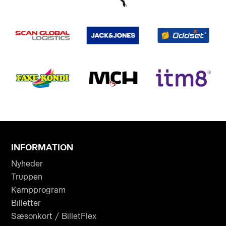
INFORMATION
Nyheder
Truppen
Kampprogram
Billetter
Sæsonkort / BilletFlex