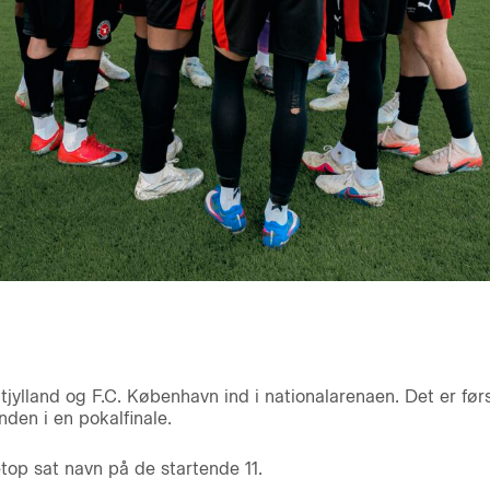
ylland og F.C. København ind i nationalarenaen. Det er før
en i en pokalfinale.
top sat navn på de startende 11.