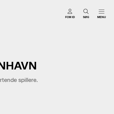
FCM ID
SØG
MENU
ENHAVN
rtende spillere.