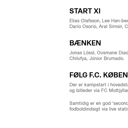
START XI
Elias Olafsson, Lee Han-beo
Darío Osorio, Aral Simsir, 
BÆNKEN
Jonas Lössl, Ousmane Diao,
Chilufya, Júnior Brumado.
FØLG F.C. KØBE
Der er kampstart i hovedsta
og billeder via FC Midtjyll
Samtidig er en god ‘second
fodboldindsigt via live sta