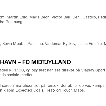
m, Martin Erlic, Mads Bech, Victor Bak, Denil Castillo, Pedro
Cho Gue-sung.
 Kevin Mbabu, Paulinho, Valdemar Byskov, Julius Emefile,
NHAVN – FC MIDTJYLLAND
den kl. 17.00, og opgøret kan ses direkte på Viaplay Sport 
ands sociale medier.
 screen’ matchcentret på fcm.dk, der åbner op ved kampsta
tistik som Expected Goals, Heat- og Touch Maps.