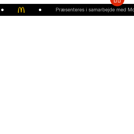
Præsenteres i samarbejde med McDona