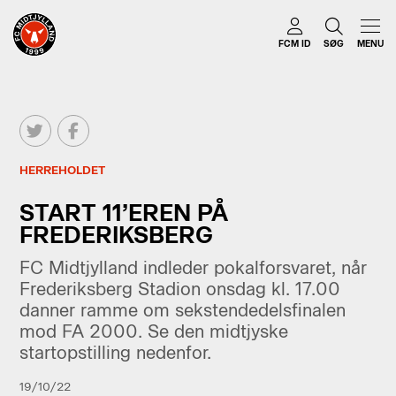
FCM ID
SØG
MENU
HERREHOLDET
START 11’EREN PÅ
FREDERIKSBERG
FC Midtjylland indleder pokalforsvaret, når
Frederiksberg Stadion onsdag kl. 17.00
danner ramme om sekstendedelsfinalen
mod FA 2000. Se den midtjyske
startopstilling nedenfor.
19/10/22