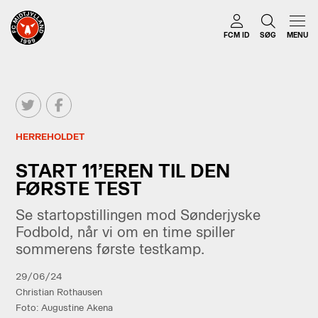
FCM ID
SØG
MENU
HERREHOLDET
START 11’EREN TIL DEN
FØRSTE TEST
Se startopstillingen mod Sønderjyske
Fodbold, når vi om en time spiller
sommerens første testkamp.
29/06/24
Christian Rothausen
Foto: Augustine Akena