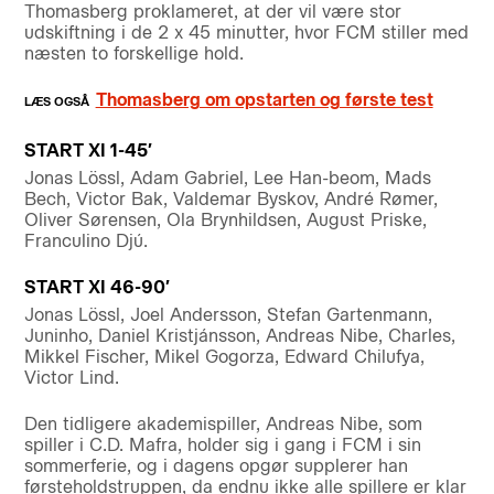
Thomasberg proklameret, at der vil være stor
udskiftning i de 2 x 45 minutter, hvor FCM stiller med
næsten to forskellige hold.
Thomasberg om opstarten og første test
START XI 1-45′
Jonas Lössl, Adam Gabriel, Lee Han-beom, Mads
Bech, Victor Bak, Valdemar Byskov, André Rømer,
Oliver Sørensen, Ola Brynhildsen, August Priske,
Franculino Djú.
START XI 46-90′
Jonas Lössl, Joel Andersson, Stefan Gartenmann,
Juninho, Daniel Kristjánsson, Andreas Nibe, Charles,
Mikkel Fischer, Mikel Gogorza, Edward Chilufya,
Victor Lind.
Den tidligere akademispiller, Andreas Nibe, som
spiller i C.D. Mafra, holder sig i gang i FCM i sin
sommerferie, og i dagens opgør supplerer han
førsteholdstruppen, da endnu ikke alle spillere er klar