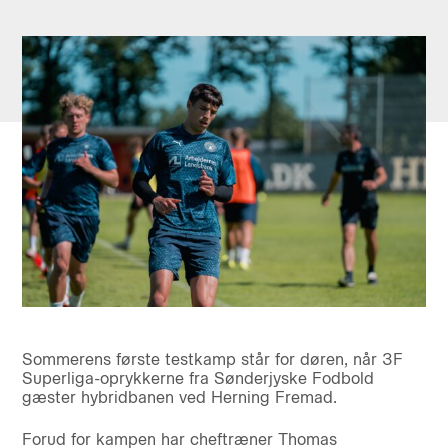
Sommerens første testkamp står for døren, når 3F
Superliga-oprykkerne fra Sønderjyske Fodbold
gæster hybridbanen ved Herning Fremad.
Forud for kampen har cheftræner Thomas