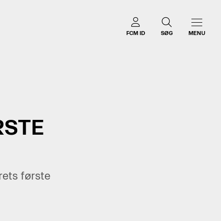
FCM ID
SØG
MENU
RSTE
ets første