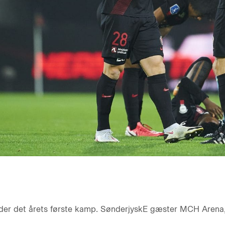
der det årets første kamp. SønderjyskE gæster MCH Arena, 