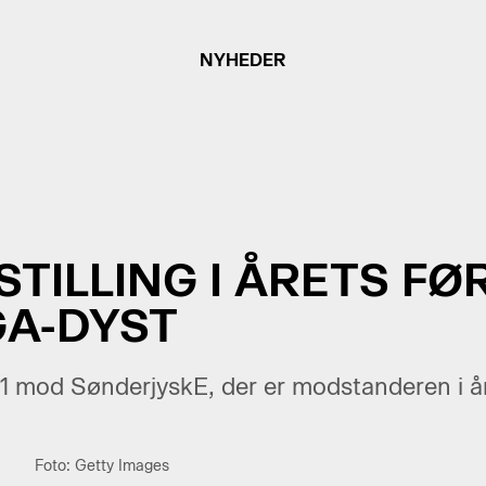
NYHEDER
TILLING I ÅRETS FØ
GA-DYST
11 mod SønderjyskE, der er modstanderen i år
Foto: Getty Images