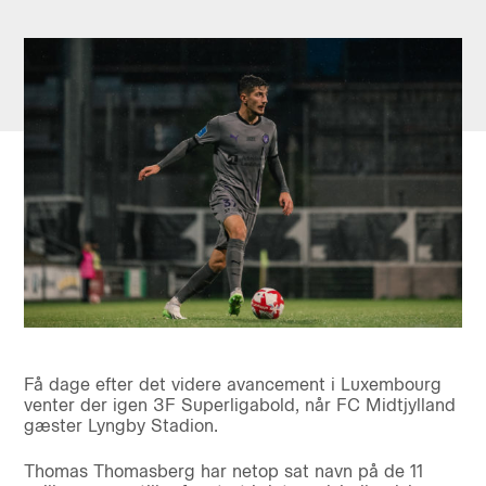
Få dage efter det videre avancement i Luxembourg
venter der igen 3F Superligabold, når FC Midtjylland
gæster Lyngby Stadion.
Thomas Thomasberg har netop sat navn på de 11