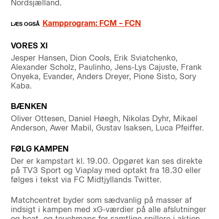
Nordsjælland.
Kampprogram: FCM – FCN
VORES XI
Jesper Hansen, Dion Cools, Erik Sviatchenko,
Alexander Scholz, Paulinho, Jens-Lys Cajuste, Frank
Onyeka, Evander, Anders Dreyer, Pione Sisto, Sory
Kaba.
BÆNKEN
Oliver Ottesen, Daniel Høegh, Nikolas Dyhr, Mikael
Anderson, Awer Mabil, Gustav Isaksen, Luca Pfeiffer.
FØLG KAMPEN
Der er kampstart kl. 19.00. Opgøret kan ses direkte
på TV3 Sport og Viaplay med optakt fra 18.30 eller
følges i tekst via FC Midtjyllands Twitter.
Matchcentret byder som sædvanlig på masser af
indsigt i kampen med xG-værdier på alle afslutninger
og heat- og touchmaps for samtlige spillere i aktion.