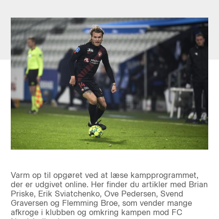
Varm op til opgøret ved at læse kampprogrammet,
der er udgivet online. Her finder du artikler med Brian
Priske, Erik Sviatchenko, Ove Pedersen, Svend
Graversen og Flemming Broe, som vender mange
afkroge i klubben og omkring kampen mod FC