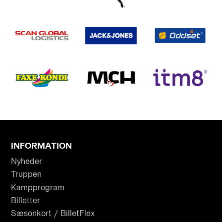
INFORMATION
Nyheder
Truppen
Kampprogram
Billetter
Sæsonkort / BilletFlex