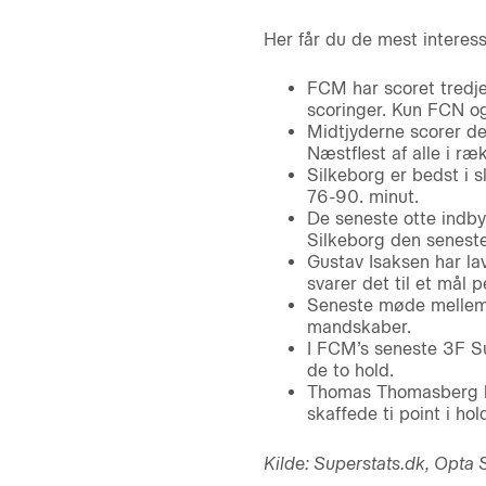
Her får du de mest interess
FCM har scoret tredjef
scoringer. Kun FCN og
Midtjyderne scorer de 
Næstflest af alle i ræ
Silkeborg er bedst i s
76-90. minut.
De seneste otte indb
Silkeborg den senest
Gustav Isaksen har la
svarer det til et mål p
Seneste møde mellem 
mandskaber.
I FCM’s seneste 3F Su
de to hold.
Thomas Thomasberg ha
skaffede ti point i hol
Kilde: Superstats.dk, Opta S