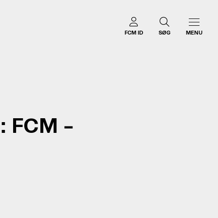
FCM ID
SØG
MENU
: FCM –