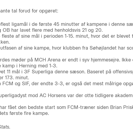
ante tal forud for opgøret:
lest ligamål i de første 45 minutter af kampene i denne sæs
 OB har lavet flere med henholdsvis 21 og 20.
fleste af sine mål i perioden 1-15. minut, hvor det er blevet t
kken.
lutfasen af sine kampe, hvor klubben fra Søhøjlandet har sco
yrdes møder på MCH Arena er endt i syv hjemmesejre. Ikke
e kamp i Herning med 1-3.
vet 11 mål i 3F Superliga denne sæson. Baseret på offensivsp
er 173. minut.
FCM og SIF, der endte 3-3, er også det mest målrige opg
perligadyst mod AC Horsens var der otte tidligere akademi
r fået den bedste start som FCM-træner siden Brian Prisk
dets første fire kampe.
tats.