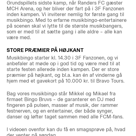
Grundspillets sidste kamp, når Randers FC gæster
MCH Arena, og her bliver der fart på i 3F Fanzonen
inden kampen. Vi inviterer nemlig for første gang til
musikbingo. Med to erfarne musikbingo-entertainere
på scenen skal vi lytte til de største musikbangers,
som er med til at sætte gang i alle aldre – alle kan
være med.
STORE PRÆMIER PÅ HØJKANT
Musikbingo starter kl. 14.30 i 3F Fanzonen, og vi
anbefaler at møde op i god tid og være med til at
starte festen allerede inden kampen. Der er store
præmier på højkant, og bl.a. kan én af vinderne gå
hjem med et gavekort på 10.000 kr. til Bravo Tours.
Bag vores musikbingo står Mikkel og Mikael fra
firmaet Bingo Bruvs – de garanterer en DJ med
fingeren på pulsen, masser af musik, der rammer
festnerven, og en entertainer, der både synger,
danser og løfter taget sammen med alle FCM-fans.
I videoen ovenfor kan du få en smagsprøve på, hvad
der venter på søndag.