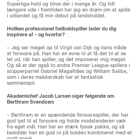
Superliga-hold og blive der i mange år. Og lidt
længere ude i fremtiden har jeg en drøm om at spille
i udlandet og få min debut på landsholdet.
Hvilken professionel fodboldspiller lader du dig
inspirere af – og hvorfor?
– Jeg ser meget op til Virgil van Dijk og hans måde
at forsvare på. Han har en evne til at få det til at se
let ud, når han spiller, og det imponerer mig meget.
Og så er der også to andre Premier League-spillere i
stopperparret Gabriel Magalhães og William Saliba,
som i deres makkerskab har et fantastisk
sammenspil.
Akademichef Jacob Larsen siger følgende om
Berthram Svendsen:
– Berthram er en spændende forsvarsspiller, der har
god lyst til at forsvare og holde modstanderen væk
fra eget mål. Han har en stærk fysisk pakke, og så
besidder han en god ro på bolden kombineret med et
godt spark.