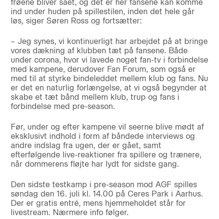
frøene bliver sået, og det er her fansene kan komme
ind under huden på spillestilen, inden det hele går
løs, siger Søren Ross og fortsætter:
– Jeg synes, vi kontinuerligt har arbejdet på at bringe
vores dækning af klubben tæt på fansene. Både
under corona, hvor vi lavede noget fan-tv i forbindelse
med kampene, derudover Fan Forum, som også er
med til at styrke bindeleddet mellem klub og fans. Nu
er det en naturlig forlængelse, at vi også begynder at
skabe et tæt bånd mellem klub, trup og fans i
forbindelse med pre-season.
Før, under og efter kampene vil seerne blive mødt af
eksklusivt indhold i form af båndede interviews og
andre indslag fra ugen, der er gået, samt
efterfølgende live-reaktioner fra spillere og trænere,
når dommerens fløjte har lydt for sidste gang.
Den sidste testkamp i pre-season mod AGF spilles
søndag den 16. juli kl. 14.00 på Ceres Park i Aarhus.
Der er gratis entré, mens hjemmeholdet står for
livestream. Nærmere info følger.