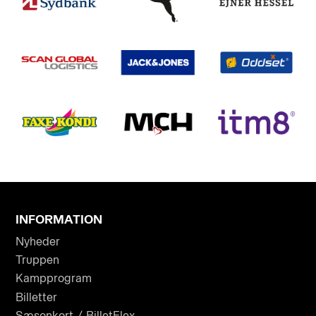
INFORMATION
Nyheder
Truppen
Kampprogram
Billetter
Sæsonkort / BilletFlex