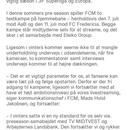
vigtig sæson i 3F Superliga og Europa.
I denne sommers pre-season spiller FCM to
testkampe på hjemmebane – henholdsvis den 7. juli
mod AaB og den 11. juli mod FC Fredericia. Begge
kampe står midtjyderne selv for at streame, og det
sker i et samarbejde med Eleiko Group.
Ligesom i vinters kommer seerne ikke til at mangle
underholdning undervejs i udsendelserne, når fire
kameraer, to kommentatorer samt interviews
undervejs kommer til at højne dækningen.
– Det er et vigtigt parameter for os, at fansene kan
være tæt på og følge opstarten. Derfor er der fri
adgang til kampene, ligesom vi fortsætter med at
have et højt ambitionsniveau på vores livestreaming,
siger kommunikationschef i FCM, Mads Hviid
Jakobsen, og fortsætter:
– I vinters satte vi en ny standard for os selv via.
preseason-samabejdet med TV MIDTVEST og
Arbejdernes Landsbank. Den fortsætter vi og rykker