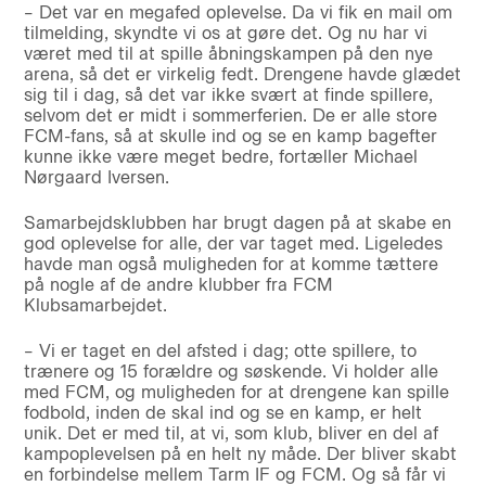
– Det var en megafed oplevelse. Da vi fik en mail om
tilmelding, skyndte vi os at gøre det. Og nu har vi
været med til at spille åbningskampen på den nye
arena, så det er virkelig fedt. Drengene havde glædet
sig til i dag, så det var ikke svært at finde spillere,
selvom det er midt i sommerferien. De er alle store
FCM-fans, så at skulle ind og se en kamp bagefter
kunne ikke være meget bedre, fortæller Michael
Nørgaard Iversen.
Samarbejdsklubben har brugt dagen på at skabe en
god oplevelse for alle, der var taget med. Ligeledes
havde man også muligheden for at komme tættere
på nogle af de andre klubber fra FCM
Klubsamarbejdet.
– Vi er taget en del afsted i dag; otte spillere, to
trænere og 15 forældre og søskende. Vi holder alle
med FCM, og muligheden for at drengene kan spille
fodbold, inden de skal ind og se en kamp, er helt
unik. Det er med til, at vi, som klub, bliver en del af
kampoplevelsen på en helt ny måde. Der bliver skabt
en forbindelse mellem Tarm IF og FCM. Og så får vi