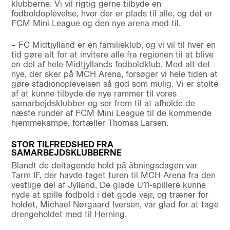
klubberne. Vi vil rigtig gerne tilbyde en
fodboldoplevelse, hvor der er plads til alle, og det er
FCM Mini League og den nye arena med til.
– FC Midtjylland er en familieklub, og vi vil til hver en
tid gøre alt for at invitere alle fra regionen til at blive
en del af hele Midtjyllands fodboldklub. Med alt det
nye, der sker på MCH Arena, forsøger vi hele tiden at
gøre stadionoplevelsen så god som mulig. Vi er stolte
af at kunne tilbyde de nye rammer til vores
samarbejdsklubber og ser frem til at afholde de
næste runder af FCM Mini League til de kommende
hjemmekampe, fortæller Thomas Larsen.
STOR TILFREDSHED FRA
SAMARBEJDSKLUBBERNE
Blandt de deltagende hold på åbningsdagen var
Tarm IF, der havde taget turen til MCH Arena fra den
vestlige del af Jylland. De glade U11-spillere kunne
nyde at spille fodbold i det gode vejr, og træner for
holdet, Michael Nørgaard Iversen, var glad for at tage
drengeholdet med til Herning.