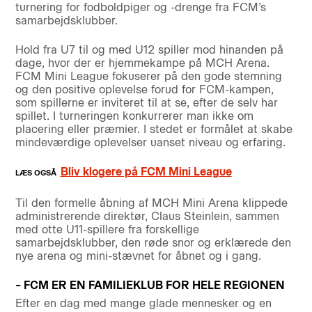
turnering for fodboldpiger og -drenge fra FCM’s
samarbejdsklubber.
Hold fra U7 til og med U12 spiller mod hinanden på
dage, hvor der er hjemmekampe på MCH Arena.
FCM Mini League fokuserer på den gode stemning
og den positive oplevelse forud for FCM-kampen,
som spillerne er inviteret til at se, efter de selv har
spillet. I turneringen konkurrerer man ikke om
placering eller præmier. I stedet er formålet at skabe
mindeværdige oplevelser uanset niveau og erfaring.
Bliv klogere på FCM Mini League
Til den formelle åbning af MCH Mini Arena klippede
administrerende direktør, Claus Steinlein, sammen
med otte U11-spillere fra forskellige
samarbejdsklubber, den røde snor og erklærede den
nye arena og mini-stævnet for åbnet og i gang.
– FCM ER EN FAMILIEKLUB FOR HELE REGIONEN
Efter en dag med mange glade mennesker og en