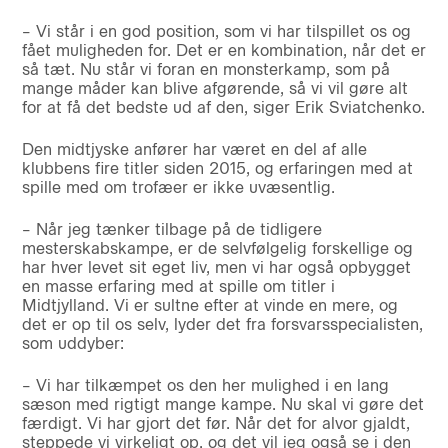
– Vi står i en god position, som vi har tilspillet os og
fået muligheden for. Det er en kombination, når det er
så tæt. Nu står vi foran en monsterkamp, som på
mange måder kan blive afgørende, så vi vil gøre alt
for at få det bedste ud af den, siger Erik Sviatchenko.
Den midtjyske anfører har været en del af alle
klubbens fire titler siden 2015, og erfaringen med at
spille med om trofæer er ikke uvæsentlig.
– Når jeg tænker tilbage på de tidligere
mesterskabskampe, er de selvfølgelig forskellige og
har hver levet sit eget liv, men vi har også opbygget
en masse erfaring med at spille om titler i
Midtjylland. Vi er sultne efter at vinde en mere, og
det er op til os selv, lyder det fra forsvarsspecialisten,
som uddyber:
– Vi har tilkæmpet os den her mulighed i en lang
sæson med rigtigt mange kampe. Nu skal vi gøre det
færdigt. Vi har gjort det før. Når det for alvor gjaldt,
steppede vi virkeligt op, og det vil jeg også se i den