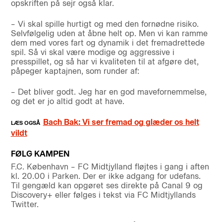
opskriften på sejr også klar.
– Vi skal spille hurtigt og med den fornødne risiko.
Selvfølgelig uden at åbne helt op. Men vi kan ramme
dem med vores fart og dynamik i det fremadrettede
spil. Så vi skal være modige og aggressive i
presspillet, og så har vi kvaliteten til at afgøre det,
påpeger kaptajnen, som runder af:
– Det bliver godt. Jeg har en god mavefornemmelse,
og det er jo altid godt at have.
Bach Bak: Vi ser fremad og glæder os helt
vildt
FØLG KAMPEN
F.C. København – FC Midtjylland fløjtes i gang i aften
kl. 20.00 i Parken. Der er ikke adgang for udefans.
Til gengæld kan opgøret ses direkte på Canal 9 og
Discovery+ eller følges i tekst via FC Midtjyllands
Twitter.