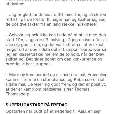
af dysten:
– Jeg er glad for de sidste 90 minutter, og så skal vi
rette til på de første 45, siger han og hæfter sig ved
de positive takter fra en lang række indskiftere:
– Selvom jeg nok ikke kan finde på at stille med den
start 11’er, vi gjorde i 3. halvleg, så jeg en iver efter at
vise sig godt frem, og det var fedt at se, at vi fik så
meget ud af den sidste del af kampen. Derudover så
jeg en klasseforskel mellem de to hold, når der blev
skiftet ud. Det siger noget om den konkurrence og
bredde, vi har i truppen.
– Marrony kommer ind og er med i to mål, Franculino
kommer frem til en stor chance, og Kaba scorer det
sidste mål. De viser sig godt frem, og det er positivt,
at der er kamp om pladserne, siger Thomas
Thomasberg.
SUPERLIGASTART PÅ FREDAG
Opstarten har budt på et nederlag til AaB, en sejr