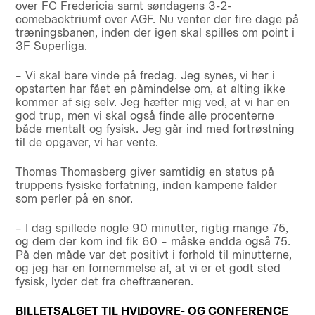
over FC Fredericia samt søndagens 3-2-
comebacktriumf over AGF. Nu venter der fire dage på
træningsbanen, inden der igen skal spilles om point i
3F Superliga.
– Vi skal bare vinde på fredag. Jeg synes, vi her i
opstarten har fået en påmindelse om, at alting ikke
kommer af sig selv. Jeg hæfter mig ved, at vi har en
god trup, men vi skal også finde alle procenterne
både mentalt og fysisk. Jeg går ind med fortrøstning
til de opgaver, vi har vente.
Thomas Thomasberg giver samtidig en status på
truppens fysiske forfatning, inden kampene falder
som perler på en snor.
– I dag spillede nogle 90 minutter, rigtig mange 75,
og dem der kom ind fik 60 – måske endda også 75.
På den måde var det positivt i forhold til minutterne,
og jeg har en fornemmelse af, at vi er et godt sted
fysisk, lyder det fra cheftræneren.
BILLETSALGET TIL HVIDOVRE- OG CONFERENCE