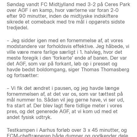
Søndag vandt FC Midtjylland med 3-2 på Ceres Park
over AGF i en kamp, hvor værterne var foran 2-0
efter 90 minutter, inden de midtjyske indskiftere
sikrede et comeback med tre mål i opgørets sidste
tredjedel.
– Jeg sidder igen med en fornemmelse af, at vores
modstandere var forholdsvis effektive. Jeg håbede, vi
ville være mere farlige særligt i 1. halvleg, hvor det
meste foregik i den ‘forkerte’ ende af banen. Der var
det AGF, som var på forkant, løb op i presset og
havde bedst boldomgang, siger Thomas Thomasberg
og fortsætter:
– Vi fik det ændret i pausen, og jeg havde længe
fornemmelsen af, at det var os, som var tættest på
mål nummer to. Sådan vil jeg gerne have, vi ser ud,
fra start af. Der blev lagt flere tidlige meter i vores
pres, og det generede AGF, at vi kom ud med et
andet fysisk udtryk.
Testkampen i Aarhus forløb over 3 x 45 minutter, og
FCM-cheftræneren både dumper og godkender dele