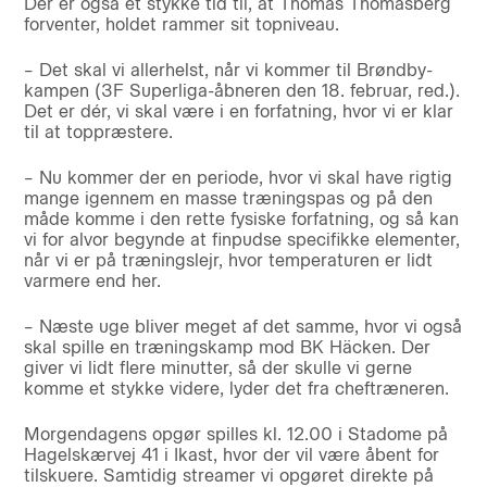
Der er også et stykke tid til, at Thomas Thomasberg
forventer, holdet rammer sit topniveau.
– Det skal vi allerhelst, når vi kommer til Brøndby-
kampen (3F Superliga-åbneren den 18. februar, red.).
Det er dér, vi skal være i en forfatning, hvor vi er klar
til at toppræstere.
– Nu kommer der en periode, hvor vi skal have rigtig
mange igennem en masse træningspas og på den
måde komme i den rette fysiske forfatning, og så kan
vi for alvor begynde at finpudse specifikke elementer,
når vi er på træningslejr, hvor temperaturen er lidt
varmere end her.
– Næste uge bliver meget af det samme, hvor vi også
skal spille en træningskamp mod BK Häcken. Der
giver vi lidt flere minutter, så der skulle vi gerne
komme et stykke videre, lyder det fra cheftræneren.
Morgendagens opgør spilles kl. 12.00 i Stadome på
Hagelskærvej 41 i Ikast, hvor der vil være åbent for
tilskuere. Samtidig streamer vi opgøret direkte på