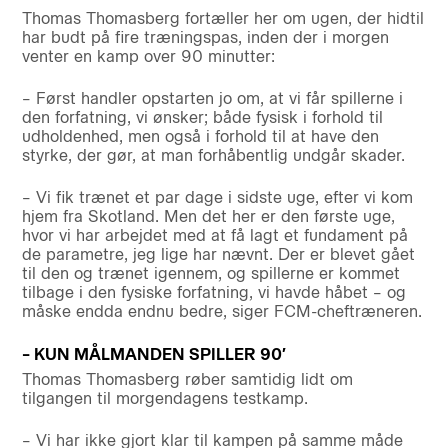
Thomas Thomasberg fortæller her om ugen, der hidtil
har budt på fire træningspas, inden der i morgen
venter en kamp over 90 minutter:
– Først handler opstarten jo om, at vi får spillerne i
den forfatning, vi ønsker; både fysisk i forhold til
udholdenhed, men også i forhold til at have den
styrke, der gør, at man forhåbentlig undgår skader.
– Vi fik trænet et par dage i sidste uge, efter vi kom
hjem fra Skotland. Men det her er den første uge,
hvor vi har arbejdet med at få lagt et fundament på
de parametre, jeg lige har nævnt. Der er blevet gået
til den og trænet igennem, og spillerne er kommet
tilbage i den fysiske forfatning, vi havde håbet – og
måske endda endnu bedre, siger FCM-cheftræneren.
– KUN MÅLMANDEN SPILLER 90′
Thomas Thomasberg røber samtidig lidt om
tilgangen til morgendagens testkamp.
– Vi har ikke gjort klar til kampen på samme måde