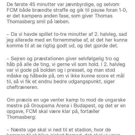
De første 45 minutter var jævnbyrdige, og selvom
FCM både brændte straffe og gik til pause foran 1-0,
er det kampens anden fase, som giver Thomas
Thomasberg smil på læben.
– Da vi havde spillet to-tre minutter af 2. halvleg, sad
jeg allerede med en fornemmelse af, at det her kunne
komme til at se rigtig godt ud, og det gjorde det.
– Sejren og præstationen giver selvfølgelig tro og
håb på alle de ting, vi gerne vil som hold. I 2. halvleg
var vi gode på bolden og i presset, og man stod
måske og håbede på, om vi ikke kunne score et mål
til, så vi fik et endnu bedre udgangspunkt, siger
cheftræneren.
Om præcis en uge venter kamp to mod de ungarske
mestre på Groupama Arena i Budapest, og det er en
opgave, FCM skal være klar på, fortæller
Thomasberg:
– Næste uge skal vi ned til et stadion, hvor de