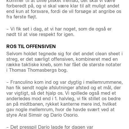
kommer til at blive pisket fremad, det skal vi være
forberedt på, og vi skal være klar til alt muligt andet
end kun at forsvare, fordi de vil forsøge at angribe os
fra første fløjt.
– Vi fik set i dag, at vi har noget, som de også er
nødt til at vise respekt for igen.
ROS TIL OFFENSIVEN
Selvom holdet tegnede sig for det andet clean sheet i
streg, er det særligt offensiven, kombineret med en
række taktiske kneb, som har fået de største notater
i Thomas Thomasbergs bog.
– Franculino kom ind og var dygtig i mellemrummene,
han fik sendt nogle afslutninger afsted og et mål, der
var vigtigt, så det hjalp os. Vi spillede også med et
anderledes mod end i 1. halvleg, vi fik stillet os bedre
an på midtbanen, rykket kanterne mere ind, hvilket
gav nogle mellemrum, hvor de havde svært ved at
styre Aral Simsir og Darío Osorio.
– Det presspil Darío lagde for dagen var