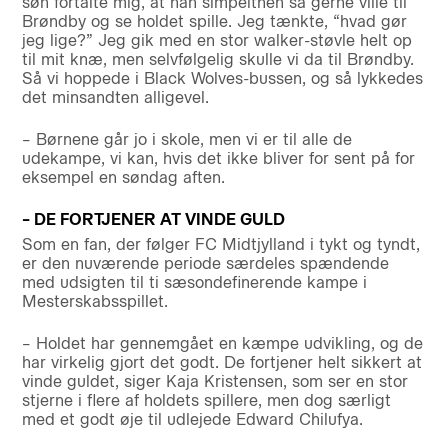
søn fortalte mig, at han simpelthen så gerne ville til
Brøndby og se holdet spille. Jeg tænkte, “hvad gør
jeg lige?” Jeg gik med en stor walker-støvle helt op
til mit knæ, men selvfølgelig skulle vi da til Brøndby.
Så vi hoppede i Black Wolves-bussen, og så lykkedes
det minsandten alligevel.
– Børnene går jo i skole, men vi er til alle de
udekampe, vi kan, hvis det ikke bliver for sent på for
eksempel en søndag aften.
– DE FORTJENER AT VINDE GULD
Som en fan, der følger FC Midtjylland i tykt og tyndt,
er den nuværende periode særdeles spændende
med udsigten til ti sæsondefinerende kampe i
Mesterskabsspillet.
– Holdet har gennemgået en kæmpe udvikling, og de
har virkelig gjort det godt. De fortjener helt sikkert at
vinde guldet, siger Kaja Kristensen, som ser en stor
stjerne i flere af holdets spillere, men dog særligt
med et godt øje til udlejede Edward Chilufya.