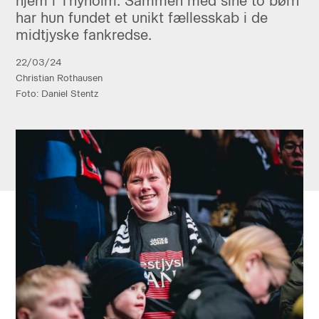
hjem i Thyholm. Sammen med sine to børn
har hun fundet et unikt fællesskab i de
midtjyske fankredse.
22/03/24
Christian Rothausen
Foto: Daniel Stentz