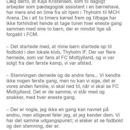
Læg dertil, at Kaja Kristensen, som til dagligt
arbejder som pædagogisk assistent i en børnehave,
har mere end en time fra sit hjem i Thyholm til MCH
Arena. De i alt to timers kørsel frem og tilbage har
ikke forhindret hende at tage turen hver eneste gang
sammen med sine to børn, der er mindst lige så
forgabt i FCM.
– Det startede med, at mine børn startede op til
fodbold i den lokale klub, Thyholm IF. Der var flere
hernede, som var fans af FC Midtjylland, og vi var
solgt fra den første kamp, vi var afsted.
– Stemningen dernede og de andre fans… Vi kendte
ikke nogen første gang, men nu kan vi sige, det er
vores anden familie, vi skal ned til, når vi skal se FC
Midtjylland. Det er de samme, vi står med og
snakker, med hver eneste gang.
– Der er nogle, jeg ikke en gang kan navnet på
endnu, men alligevel føler jeg, at jeg kender dem. Vi
har det samme udgangspunkt; vi elsker at se fodbold
og den stemning, der er.