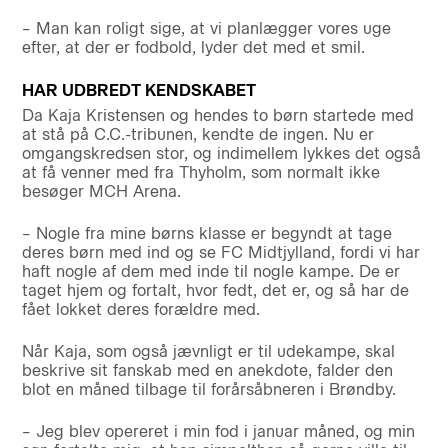
– Man kan roligt sige, at vi planlægger vores uge
efter, at der er fodbold, lyder det med et smil.
HAR UDBREDT KENDSKABET
Da Kaja Kristensen og hendes to børn startede med
at stå på C.C.-tribunen, kendte de ingen. Nu er
omgangskredsen stor, og indimellem lykkes det også
at få venner med fra Thyholm, som normalt ikke
besøger MCH Arena.
– Nogle fra mine børns klasse er begyndt at tage
deres børn med ind og se FC Midtjylland, fordi vi har
haft nogle af dem med inde til nogle kampe. De er
taget hjem og fortalt, hvor fedt, det er, og så har de
fået lokket deres forældre med.
Når Kaja, som også jævnligt er til udekampe, skal
beskrive sit fanskab med en anekdote, falder den
blot en måned tilbage til forårsåbneren i Brøndby.
– Jeg blev opereret i min fod i januar måned, og min