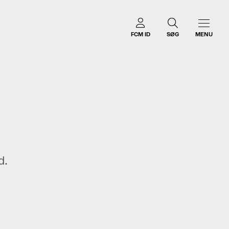
FCM ID
SØG
MENU
d.