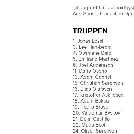
Til opgøret har det midtjy
Aral Simsir, Franculino Dj
TRUPPEN
1. Jonas Lössl
3. Lee Han-beom
4. Ousmane Diao
5. Emiliano Martínez
6. Joel Andersson
11. Darío Osorio
13. Adam Gabriel
15. Christian Sørensen
16. Elias Olafsson
17. Kristoffer Askildsen
18. Adam Buksa
19. Pedro Bravo
20. Valdemar Byskov
21. Denil Castillo
22. Mads Bech
24. Oliver Sørensen