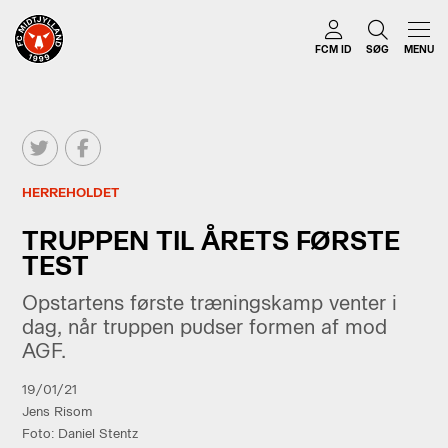
FCM ID
SØG
MENU
HERREHOLDET
TRUPPEN TIL ÅRETS FØRSTE
TEST
Opstartens første træningskamp venter i
dag, når truppen pudser formen af mod
AGF.
19/01/21
Jens Risom
Foto: Daniel Stentz