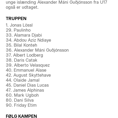
unge islænding Alexander Máni Guðjónsson fra U17
også er udtaget.
TRUPPEN
1. Jonas Lössl
29. Paulinho
33. Alamara Djabi
34. Abdou Aziz Ndiaye
35. Bilal Konteh
36. Alexander Máni Guðjónsson
37. Albert Lodberg
38. Daris Catak
39. Alberto Velasquez
40. Emmanuel Alase
42. August Skyttehave
44. Olaide Jamal
45. Daniel Dias Lucas
47. James Alphinas
60. Mark Ugboh
80. Dani Silva
90. Friday Etim
FØLG KAMPEN