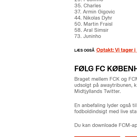
35. Charles
37. Armin Gigovic
44. Nikolas Dyhr
50. Martin Fraisl
58. Aral Simsir
73. Juninho
Optakt: Vi tager i
FØLG FC KØBENH
Braget mellem FCK og FCM fl
udsolgt på awaytribunen, k
Midtjyllands Twitter.
En anbefaling lyder også t
fodboldindsigt med live st
Du kan downloade FCM-appe