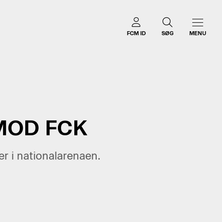
FCM ID
SØG
MENU
MOD FCK
r i nationalarenaen.