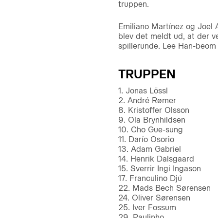
truppen.
Emiliano Martínez og Joel 
blev det meldt ud, at der 
spillerunde. Lee Han-beom 
TRUPPEN
1. Jonas Lössl
2. André Rømer
8. Kristoffer Olsson
9. Ola Brynhildsen
10. Cho Gue-sung
11. Darío Osorio
13. Adam Gabriel
14. Henrik Dalsgaard
15. Sverrir Ingi Ingason
17. Franculino Djú
22. Mads Bech Sørensen
24. Oliver Sørensen
25. Iver Fossum
29. Paulinho