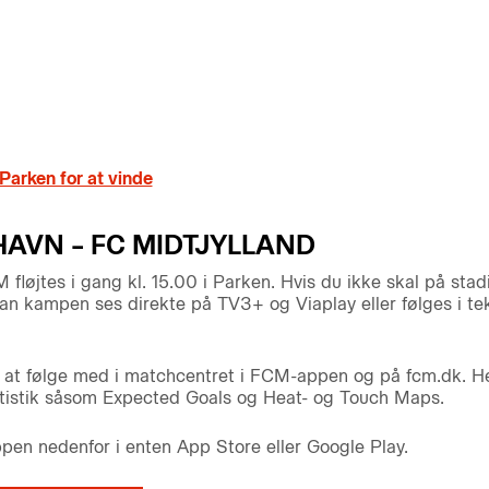
 Parken for at vinde
AVN – FC MIDTJYLLAND
øjtes i gang kl. 15.00 i Parken. Hvis du ikke skal på stadi
an kampen ses direkte på TV3+ og Viaplay eller følges i tek
il at følge med i matchcentret i FCM-appen og på fcm.dk. He
atistik såsom Expected Goals og Heat- og Touch Maps.
n nedenfor i enten App Store eller Google Play.