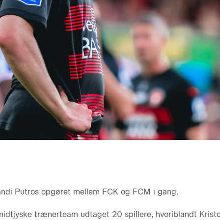
Sandi Putros opgøret mellem FCK og FCM i gang.
dtjyske trænerteam udtaget 20 spillere, hvoriblandt Kristof