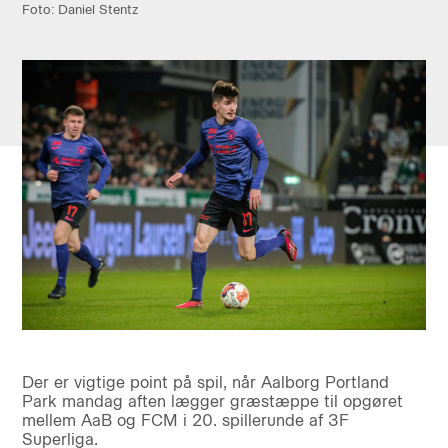
Foto: Daniel Stentz
Der er vigtige point på spil, når Aalborg Portland
Park mandag aften lægger græstæppe til opgøret
mellem AaB og FCM i 20. spillerunde af 3F
Superliga.