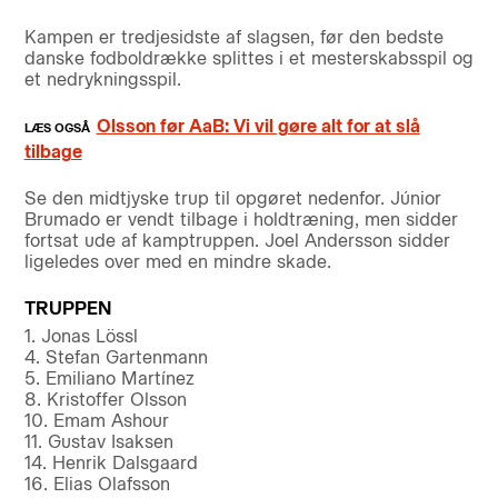
Kampen er tredjesidste af slagsen, før den bedste
danske fodboldrække splittes i et mesterskabsspil og
et nedrykningsspil.
Olsson før AaB: Vi vil gøre alt for at slå
tilbage
Se den midtjyske trup til opgøret nedenfor. Júnior
Brumado er vendt tilbage i holdtræning, men sidder
fortsat ude af kamptruppen. Joel Andersson sidder
ligeledes over med en mindre skade.
TRUPPEN
1. Jonas Lössl
4. Stefan Gartenmann
5. Emiliano Martínez
8. Kristoffer Olsson
10. Emam Ashour
11. Gustav Isaksen
14. Henrik Dalsgaard
16. Elias Olafsson